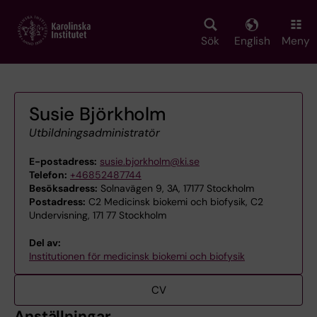
Skip
to
main
Sök
English
Meny
content
Susie Björkholm
Utbildningsadministratör
E-postadress:
susie.bjorkholm@ki.se
Telefon:
+46852487744
Besöksadress:
Solnavägen 9, 3A, 17177 Stockholm
Postadress:
C2 Medicinsk biokemi och biofysik, C2
Undervisning, 171 77 Stockholm
Del av:
Institutionen för medicinsk biokemi och biofysik
CV
Anställningar