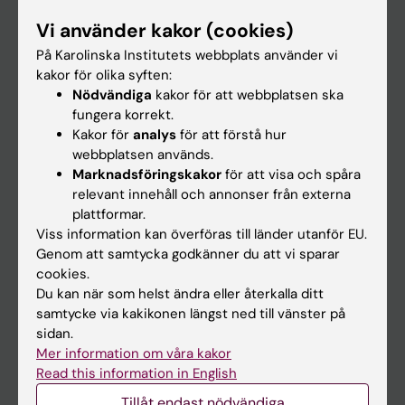
Forskarutbildning
Vi använder kakor (cookies)
Forskning
På Karolinska Institutets webbplats använder vi
kakor för olika syften:
Om KI
Nödvändiga
kakor för att webbplatsen ska
fungera korrekt.
Kakor för
analys
för att förstå hur
På gång
webbplatsen används.
Nyheter
Marknadsföringskakor
för att visa och spåra
relevant innehåll och annonser från externa
Kalender
plattformar.
Viss information kan överföras till länder utanför EU.
Student
Genom att samtycka godkänner du att vi sparar
cookies.
Ladok
Du kan när som helst ändra eller återkalla ditt
Canvas
samtycke via kakikonen längst ned till vänster på
sidan.
Schema
Mer information om våra kakor
Studentmejlen
Read this information in English
Kurs- och programwebbar
Tillåt endast nödvändiga