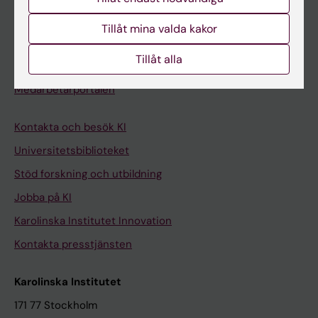
Student på KI
Tillåt mina valda kakor
Tillåt alla
Medarbetare
Medarbetarportalen
Kontakta och besök KI
Universitetsbiblioteket
Stöd forskning och utbildning
Jobba på KI
Karolinska Institutet Innovation
Kontakta presstjänsten
Karolinska Institutet
171 77 Stockholm