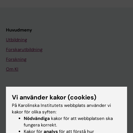
Huvudmeny
Utbildning
Forskarutbildning
Forskning
Om KI
På gång
Vi använder kakor (cookies)
Nyheter
På Karolinska Institutets webbplats använder vi
Kalender
kakor för olika syften:
Nödvändiga
kakor för att webbplatsen ska
Student
fungera korrekt.
Kakor för
analys
för att förstå hur