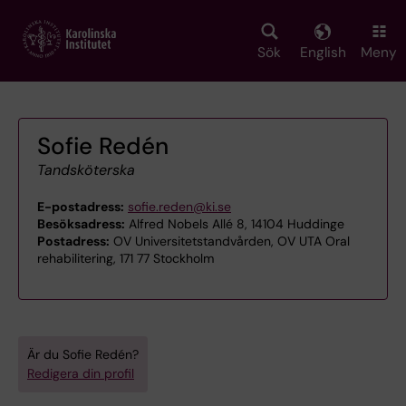
Skip
to
main
Sök
English
Meny
content
Sofie Redén
Tandsköterska
E-postadress:
sofie.reden@ki.se
Besöksadress:
Alfred Nobels Allé 8, 14104 Huddinge
Postadress:
OV Universitetstandvården, OV UTA Oral
rehabilitering, 171 77 Stockholm
Är du Sofie Redén?
Redigera din profil