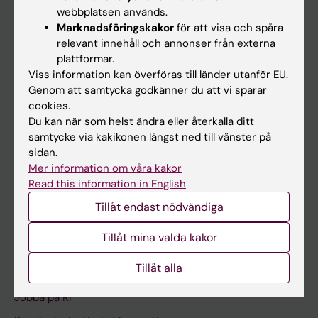
Ladok
webbplatsen används.
Canvas
Marknadsföringskakor
för att visa och spåra
relevant innehåll och annonser från externa
Schema
plattformar.
Studentmejlen
Viss information kan överföras till länder utanför EU.
Genom att samtycka godkänner du att vi sparar
Kurs- och programwebbar
cookies.
Student på KI
Du kan när som helst ändra eller återkalla ditt
samtycke via kakikonen längst ned till vänster på
sidan.
Medarbetare
Mer information om våra kakor
Read this information in English
Medarbetarportalen
Tillåt endast nödvändiga
Kontakta och besök KI
Tillåt mina valda kakor
Universitetsbiblioteket
Tillåt alla
Stöd forskning och utbildning
Jobba på KI