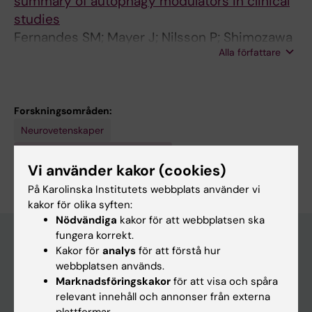
summary of autophagy modulators in clinical
studies
Fernandes SM; Mayer J; Nilsson P; Shimozawa
Alla författare
M
Forskningsområden:
Neurovetenskaper
Är du Sofia Miranda Fernandes?
Vi använder kakor (cookies)
Redigera din profil
På Karolinska Institutets webbplats använder vi
kakor för olika syften:
Nödvändiga
kakor för att webbplatsen ska
fungera korrekt.
Kakor för
analys
för att förstå hur
webbplatsen används.
Huvudmeny
Marknadsföringskakor
för att visa och spåra
Utbildning
relevant innehåll och annonser från externa
plattformar.