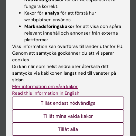
Kalender
fungera korrekt.
Kakor för
analys
för att förstå hur
webbplatsen används.
Student
Marknadsföringskakor
för att visa och spåra
Ladok
relevant innehåll och annonser från externa
plattformar.
Canvas
Viss information kan överföras till länder utanför EU.
Schema
Genom att samtycka godkänner du att vi sparar
cookies.
Studentmejlen
Du kan när som helst ändra eller återkalla ditt
Kurs- och programwebbar
samtycke via kakikonen längst ned till vänster på
sidan.
Student på KI
Mer information om våra kakor
Read this information in English
Medarbetare
Tillåt endast nödvändiga
Medarbetarportalen
Tillåt mina valda kakor
Kontakta och besök KI
Tillåt alla