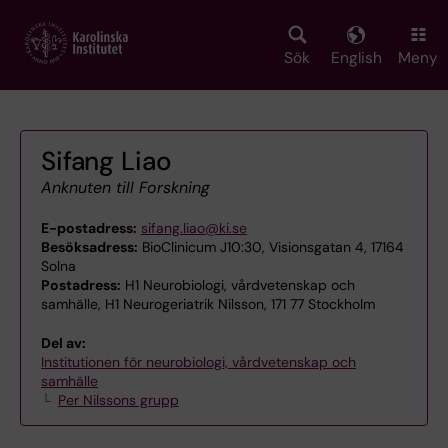
Skip
to
main
Sök
English
Meny
content
Sifang Liao
Anknuten till Forskning
E-postadress:
sifang.liao@ki.se
Besöksadress:
BioClinicum J10:30, Visionsgatan 4, 17164
Solna
Postadress:
H1 Neurobiologi, vårdvetenskap och
samhälle, H1 Neurogeriatrik Nilsson, 171 77 Stockholm
Del av:
Institutionen för neurobiologi, vårdvetenskap och
samhälle
Per Nilssons grupp