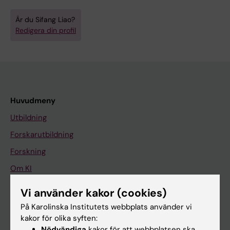
Är du Sifang Liao?
Redigera din profil
Huvudmeny
Utbildning
Forskarutbildning
Forskning
Om KI
Vi använder kakor (cookies)
På gång
På Karolinska Institutets webbplats använder vi
kakor för olika syften:
Nyheter
Nödvändiga
kakor för att webbplatsen ska