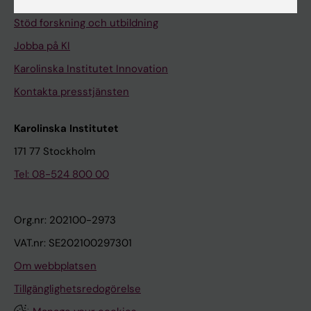
Universitetsbiblioteket
Stöd forskning och utbildning
Jobba på KI
Karolinska Institutet Innovation
Kontakta presstjänsten
Karolinska Institutet
171 77 Stockholm
Tel: 08-524 800 00
Org.nr: 202100-2973
VAT.nr: SE202100297301
Om webbplatsen
Tillgänglighetsredogörelse