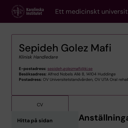
Skip
Ett medicinskt universit
to
main
content
Sepideh Golez Mafi
Klinisk Handledare
E-postadress:
sepideh.golezmafi@ki.se
Besöksadress:
Alfred Nobels Allé 8, 14104 Huddinge
Postadress:
OV Universitetstandvården, OV UTA Oral rehabil
CV
Anställning
Hitta på sidan