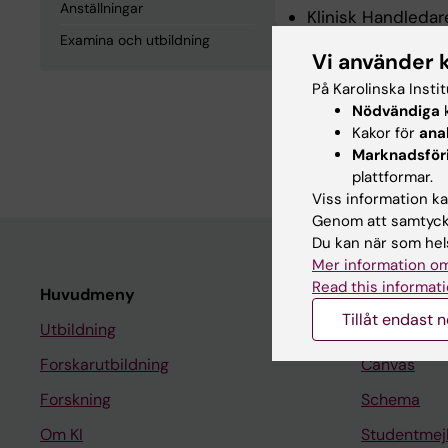
Anställningar
Klinisk Handledar
Examina och utbildning
Vi använder 
Examina och
På Karolinska Insti
Nödvändiga
k
Kakor för
ana
Tandläkarexamen, 
Marknadsför
plattformar.
Viss information kan
Genom att samtycka
Du kan när som hels
Mer information om
Read this informati
Huvudmeny
Student
Tillåt endast 
Utbildning
Ladok
Forskarutbildning
Canvas
Forskning
Schema
Om KI
Studentmej