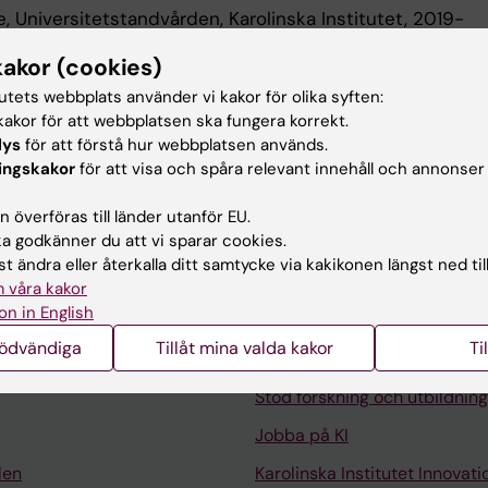
e, Universitetstandvården, Karolinska Institutet, 2019-
kakor (cookies)
 utbildning
tutets webbplats använder vi kakor för olika syften:
akor för att webbplatsen ska fungera korrekt.
lys
för att förstå hur webbplatsen används.
Karolinska Institutet, 2011
ingskakor
för att visa och spåra relevant innehåll och annonser
 överföras till länder utanför EU.
 godkänner du att vi sparar cookies.
t ändra eller återkalla ditt samtycke via kakikonen längst ned til
 våra kakor
on in English
Kontakta och besök KI
nödvändiga
Tillåt mina valda kakor
Ti
Universitetsbiblioteket
Stöd forskning och utbildning
Jobba på KI
len
Karolinska Institutet Innovati