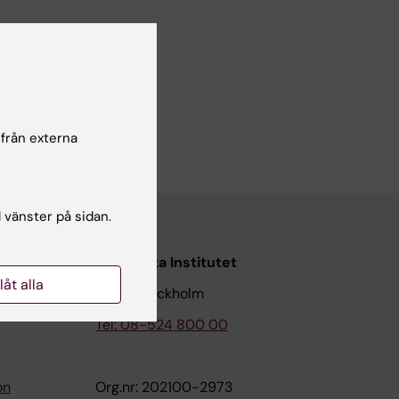
 från externa
l vänster på sidan.
Karolinska Institutet
llåt alla
171 77 Stockholm
Tel: 08-524 800 00
on
Org.nr: 202100-2973