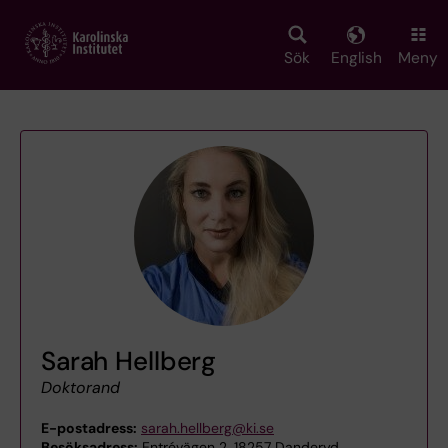
Skip
to
main
Sök
English
Meny
content
Sarah Hellberg
Doktorand
E-postadress:
sarah.hellberg@ki.se
Besöksadress:
Entrévägen 2, 18257 Danderyd