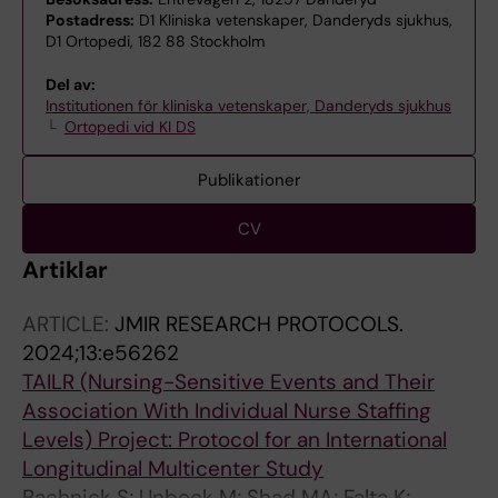
Postadress:
D1 Kliniska vetenskaper, Danderyds sjukhus,
D1 Ortopedi, 182 88 Stockholm
Del av:
Institutionen för kliniska vetenskaper, Danderyds sjukhus
Ortopedi vid KI DS
Publikationer
CV
Artiklar
ARTICLE:
JMIR RESEARCH PROTOCOLS.
2024;13:e56262
TAILR (Nursing-Sensitive Events and Their
Association With Individual Nurse Staffing
Levels) Project: Protocol for an International
Longitudinal Multicenter Study
Bachnick S; Unbeck M; Shad MA; Falta K;