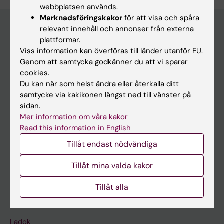
webbplatsen används.
Marknadsföringskakor
för att visa och spåra
relevant innehåll och annonser från externa
plattformar.
Huvudmeny
Viss information kan överföras till länder utanför EU.
Genom att samtycka godkänner du att vi sparar
Utbildning
cookies.
Forskarutbildning
Du kan när som helst ändra eller återkalla ditt
samtycke via kakikonen längst ned till vänster på
Forskning
sidan.
Om KI
Mer information om våra kakor
Read this information in English
Tillåt endast nödvändiga
På gång
Nyheter
Tillåt mina valda kakor
Kalender
Tillåt alla
Student
Ladok