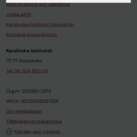
Stöd forskning och utbildning
Jobba på KI
Karolinska Institutet Innovation
Kontakta presstjänsten
Karolinska Institutet
171 77 Stockholm
Tel: 08-524 800 00
Org.nr: 202100-2973
VAT.nr: SE202100297301
Om webbplatsen
Tillgänglighetsredogörelse
Manage your cookies