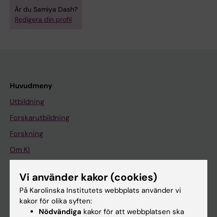
Är du Samiya Dash?
Redigera din profil
Huvudmeny
Utbildning
Forskarutbildning
Forskning
Om KI
Vi använder kakor (cookies)
På gång
På Karolinska Institutets webbplats använder vi
Nyheter
kakor för olika syften:
Nödvändiga
kakor för att webbplatsen ska
Kalender