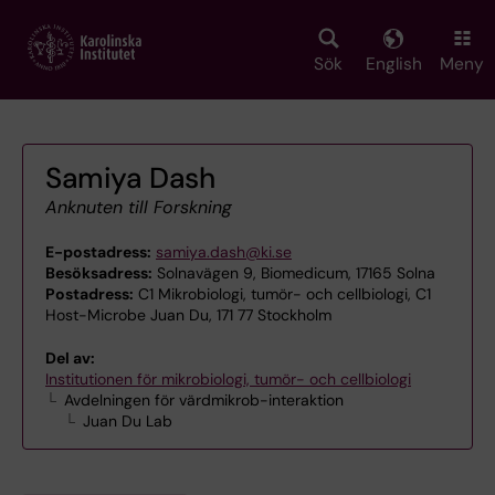
Skip
to
main
Sök
English
Meny
content
Samiya Dash
Anknuten till Forskning
E-postadress:
samiya.dash@ki.se
Besöksadress:
Solnavägen 9, Biomedicum, 17165 Solna
Postadress:
C1 Mikrobiologi, tumör- och cellbiologi, C1
Host-Microbe Juan Du, 171 77 Stockholm
Del av:
Institutionen för mikrobiologi, tumör- och cellbiologi
Avdelningen för värdmikrob-interaktion
Juan Du Lab