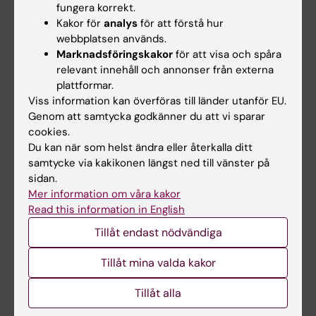
fungera korrekt.
Kakor för
analys
för att förstå hur
Student
webbplatsen används.
Marknadsföringskakor
för att visa och spåra
Ladok
relevant innehåll och annonser från externa
Canvas
plattformar.
Viss information kan överföras till länder utanför EU.
Schema
Genom att samtycka godkänner du att vi sparar
Studentmejlen
cookies.
Du kan när som helst ändra eller återkalla ditt
Kurs- och programwebbar
samtycke via kakikonen längst ned till vänster på
Student på KI
sidan.
Mer information om våra kakor
Read this information in English
Medarbetare
Tillåt endast nödvändiga
Medarbetarportalen
Tillåt mina valda kakor
Kontakta och besök KI
Tillåt alla
Universitetsbiblioteket