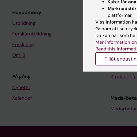
Kakor för
ana
Marknadsför
Huvudmeny
Student
plattformar.
Viss information kan
Utbildning
Ladok
Genom att samtycka
Forskarutbildning
Canvas
Du kan när som hels
Mer information om
Forskning
Schema
Read this informati
Om KI
Studentmej
Tillåt endast 
Kurs- och 
På gång
Student på 
Nyheter
Kalender
Medarbeta
Medarbetar