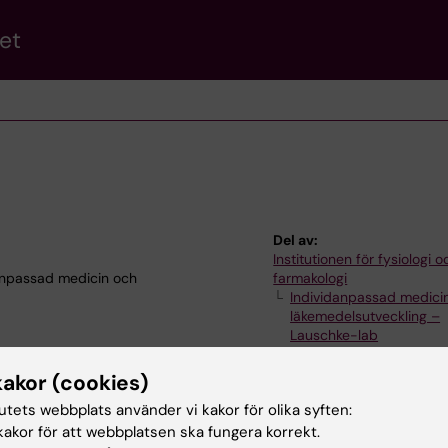
et
Del av:
Institutionen för fysiologi o
danpassad medicin och
farmakologi
Individanpassad medici
läkemedelsutveckling –
Lauschke-lab
kakor (cookies)
tutets webbplats använder vi kakor för olika syften:
akor för att webbplatsen ska fungera korrekt.