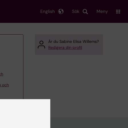
English
Sök
Meny
Är du Sabine Elisa Willems?
Redigera din profil
ch
n och