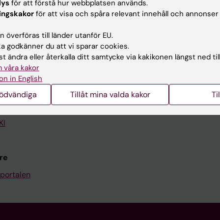
lys
för att förstå hur webbplatsen används.
ingskakor
för att visa och spåra relevant innehåll och annonser
Kontakta och besök KI
 överföras till länder utanför EU.
Universitetsbiblioteket
 godkänner du att vi sparar cookies.
Stöd forskning och utbildning
t ändra eller återkalla ditt samtycke via kakikonen längst ned til
 våra kakor
Jobba på KI
on in English
len
Karolinska Institutet Innovati
nödvändiga
Tillåt mina valda kakor
Ti
programwebbar
Kontakta presstjänsten
KI
re
portalen