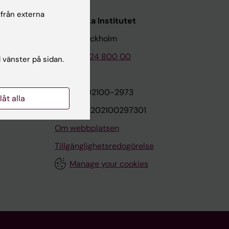
 från externa
Karolinska Institutet
171 77 Stockholm
Tel: 08-524 800 00
l vänster på sidan.
on
Org.nr: 202100-2973
llåt alla
VAT.nr: SE202100297301
Om webbplatsen
Tillgänglighetsredogörelse
Manage your cookies