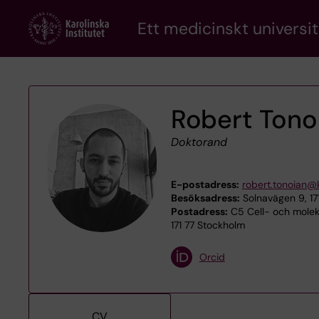
Skip
Ett medicinskt universit
to
main
content
Robert Tono
Doktorand
E-postadress:
robert.tonoian@k
Besöksadress:
Solnavägen 9, 1
Postadress:
C5 Cell- och molek
171 77 Stockholm
Orcid
CV