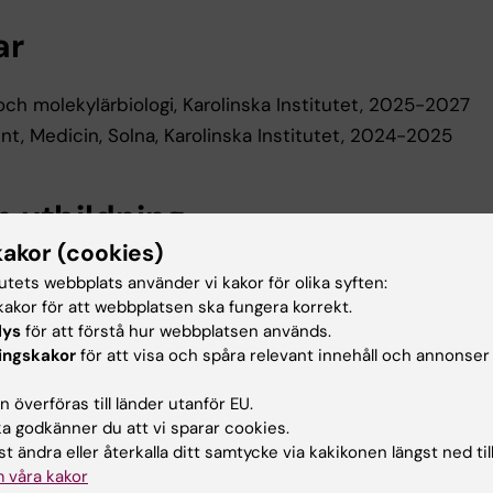
ar
och molekylärbiologi, Karolinska Institutet, 2025-2027
nt, Medicin, Solna, Karolinska Institutet, 2024-2025
 utbildning
kakor (cookies)
g masterexamen, IBG, Uppsala University, 2024
tutets webbplats använder vi kakor för olika syften:
, Pedagogical education, Moscow State Pedagogical Univ
akor för att webbplatsen ska fungera korrekt.
lys
för att förstå hur webbplatsen används.
ingskakor
för att visa och spåra relevant innehåll och annonser
y, Biology, Moscow State Pedagogical University, 2011
 överföras till länder utanför EU.
 godkänner du att vi sparar cookies.
 och events
t ändra eller återkalla ditt samtycke via kakikonen längst ned til
 våra kakor