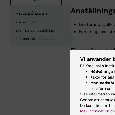
Anställning
Hitta på sidan
Anställningar
Doktorand, Cell- 
Examina och utbildning
Forskningsassiste
Konferenser och events
Examina och
Vi använder 
Naturvetenskapli
På Karolinska Insti
Master of Science
Nödvändiga
k
Kakor för
ana
2015
Marknadsför
Bachelor of Biolog
plattformar.
Viss information kan
Genom att samtycka
Konferenser
Du kan när som hels
Mer information om