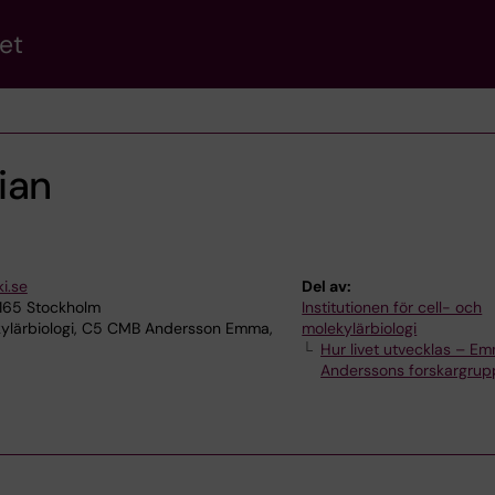
et
ian
i.se
Del av:
7165 Stockholm
Institutionen för cell- och
ylärbiologi, C5 CMB Andersson Emma,
molekylärbiologi
Hur livet utvecklas – E
Anderssons forskargrup