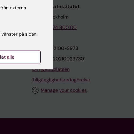
Karolinska Institutet
 från externa
171 77 Stockholm
Tel: 08-524 800 00
l vänster på sidan.
on
Org.nr: 202100-2973
llåt alla
VAT.nr: SE202100297301
Om webbplatsen
Tillgänglighetsredogörelse
Manage your cookies