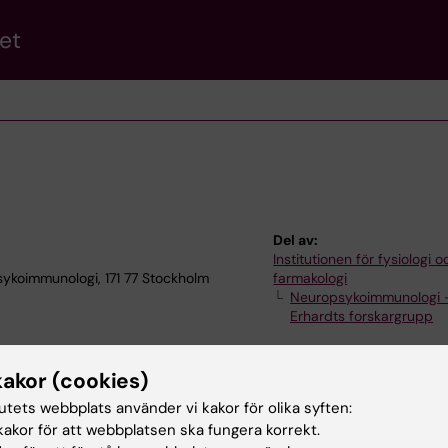
et
Del av:
Institutionen för fysiologi o
sykoimmunologi, 171 77 Stockholm
farmakologi
Neuropsykoimmunologi 
Erhardts forskargrupp
kakor (cookies)
tutets webbplats använder vi kakor för olika syften:
akor för att webbplatsen ska fungera korrekt.