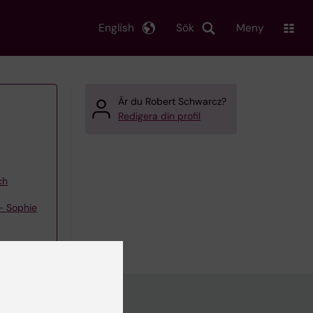
English
Sök
Meny
Är du Robert Schwarcz?
Redigera din profil
ch
– Sophie