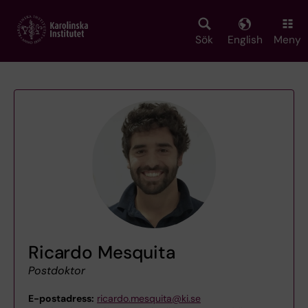
Skip
to
main
Sök
English
Meny
content
Ricardo Mesquita
Postdoktor
E-postadress:
ricardo.mesquita@ki.se