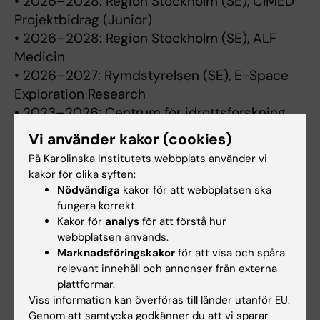
• 2026–2028: Region Stockholm (SE), CIMED
Projektbidrag (Junior)
• 2026–2028: Region Stockholm (SE), ALF
Medicin
• 2026–2027: Rymdstyrelsen (SE), E-Space
Exploration Research
• 2023–2026: Centrum för idrottsforskning
(SE), Postdoktorbidrag
Vi använder kakor (cookies)
• 2020: Neurotrauma Research Program &
På Karolinska Institutets webbplats använder vi
Department of Health WA (AU)
kakor för olika syften:
Nödvändiga
kakor för att webbplatsen ska
Nuvarande forskningshandledning
fungera korrekt.
Kakor för
analys
för att förstå hur
• ERASMUS Mundus SPACEMED master's
webbplatsen används.
degree. George Russell - Motor unit number
Marknadsföringskakor
för att visa och spåra
estimation of the human soleus: reliability and
relevant innehåll och annonser från externa
the impacts of short-term unloading
plattformar.
Viss information kan överföras till länder utanför EU.
Genom att samtycka godkänner du att vi sparar