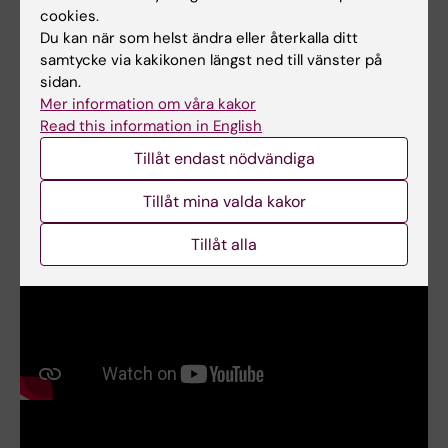
cookies.
Undervisning
Du kan när som helst ändra eller återkalla ditt
samtycke via kakikonen längst ned till vänster på
• Quality Assurance Applied to Clinical
sidan.
Mer information om våra kakor
Research (doktorandkurs)
Read this information in English
• Advanced Exercise Physiology
(Uppdragsutbildning)
Tillåt endast nödvändiga
Tillåt mina valda kakor
Tillåt alla