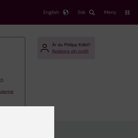
English
Sök
Meny
Är du Philipp Kölbl?
Redigera din profil
ch
alering