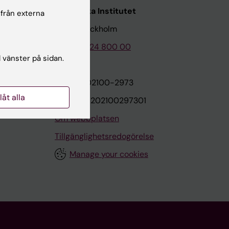
Karolinska Institutet
 från externa
171 77 Stockholm
Tel: 08-524 800 00
l vänster på sidan.
on
Org.nr: 202100-2973
llåt alla
VAT.nr: SE202100297301
Om webbplatsen
Tillgänglighetsredogörelse
Manage your cookies