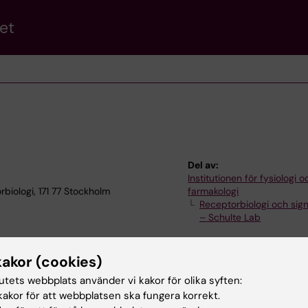
et
Del av:
Institutionen för fysiologi o
biologi, 171 77 Stockholm
farmakologi
Receptorbiologi och sign
– Schulte Lab
kakor (cookies)
tutets webbplats använder vi kakor för olika syften:
akor för att webbplatsen ska fungera korrekt.