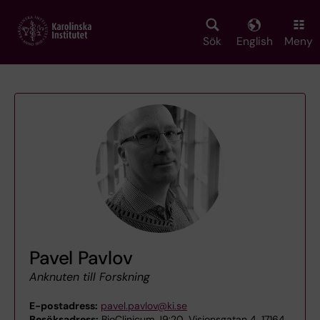
Skip
to
main
Sök
English
Meny
content
Pavel Pavlov
Anknuten till Forskning
E-postadress:
pavel.pavlov@ki.se
Besöksadress:
BioClinicum J9:20, Visionsgatan 4, 17164