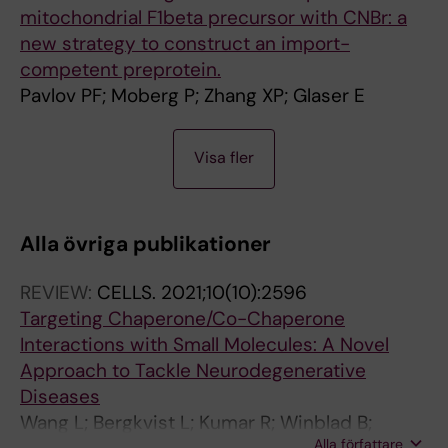
mitochondrial F1beta precursor with CNBr: a
new strategy to construct an import-
competent preprotein.
Pavlov PF; Moberg P; Zhang XP; Glaser E
A
A
Visa fler
R
R
T
T
I
I
Alla övriga publikationer
C
C
L
L
REVIEW:
CELLS.
2021;10(10):2596
E
E
Targeting Chaperone/Co-Chaperone
:
:
Interactions with Small Molecules: A Novel
B
P
Approach to Tackle Neurodegenerative
I
L
Diseases
O
A
Wang L; Bergkvist L; Kumar R; Winblad B;
C
N
Alla författare