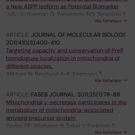
a New AβPP Isoform as Potential Biomarker
Jelic V; Hagman G; Yamamoto NG; Teranishi Y;
Alla författare
Nishimura T; Winblad B; Pavlov PF
ARTICLE:
JOURNAL OF MOLECULAR BIOLOGY.
2011;410(3):400-410
Targeting capacity and conservation of PreP
homologues localization in mitochondria of
different species.
Alikhani N; Berglund A-K; Engmann T;
Alla författare
Spånning E; Vögtle F-N; Pavlov P; Meisinger C;
Langer T; Glaser E
ARTICLE:
FASEB JOURNAL.
2011;25(1):78-88
Mitochondrial γ-secretase participates in the
metabolism of mitochondria-associated
amyloid precursor protein
Pavlov PF; Wiehager B; Sakai J; Frykman S;
Alla författare
Behbahani H; Winblad B; Ankarcrona M