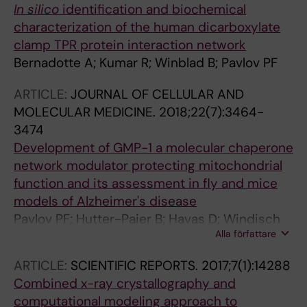
In silico
identification and biochemical
characterization of the human dicarboxylate
clamp TPR protein interaction network
Bernadotte A; Kumar R; Winblad B; Pavlov PF
ARTICLE:
JOURNAL OF CELLULAR AND
MOLECULAR MEDICINE.
2018;22(7):3464-
3474
Development of GMP-1 a molecular chaperone
network modulator protecting mitochondrial
function and its assessment in fly and mice
models of Alzheimer's disease
Pavlov PF; Hutter-Paier B; Havas D; Windisch
Alla författare
M; Winblad B
ARTICLE:
SCIENTIFIC REPORTS.
2017;7(1):14288
Combined x-ray crystallography and
computational modeling approach to