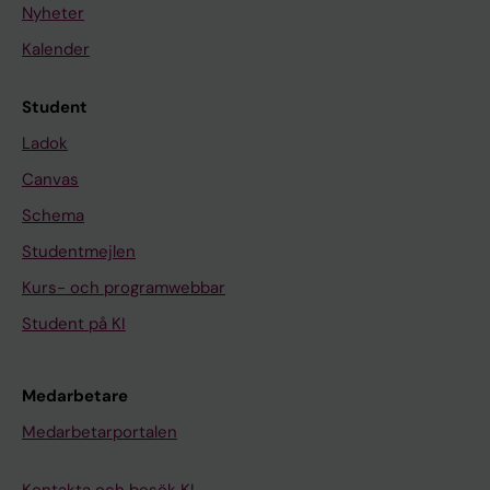
Nyheter
I
0
C
M
Kalender
A
i
T
t
Student
I
o
Ladok
O
c
Canvas
N
h
Schema
S
o
.
n
Studentmejlen
1
d
Kurs- och programwebbar
9
r
Student på KI
9
i
8
a
;
l
Medarbetare
2
p
Medarbetarportalen
5
r
2
o