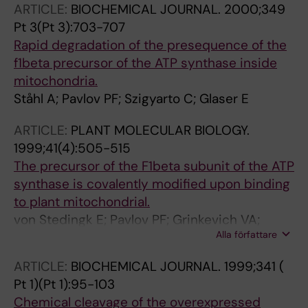
ARTICLE:
BIOCHEMICAL JOURNAL.
2000;349
Pt 3(Pt 3):703-707
Rapid degradation of the presequence of the
f1beta precursor of the ATP synthase inside
mitochondria.
Ståhl A; Pavlov PF; Szigyarto C; Glaser E
ARTICLE:
PLANT MOLECULAR BIOLOGY.
1999;41(4):505-515
The precursor of the F1beta subunit of the ATP
synthase is covalently modified upon binding
to plant mitochondrial.
von Stedingk E; Pavlov PF; Grinkevich VA;
Alla författare
Glaser E
ARTICLE:
BIOCHEMICAL JOURNAL.
1999;341 (
Pt 1)(Pt 1):95-103
Chemical cleavage of the overexpressed