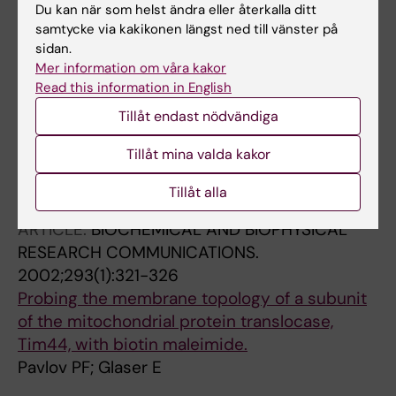
Du kan när som helst ändra eller återkalla ditt
Ankarcrona M; Glaser E
ARTICLE:
samtycke via kakikonen längst ned till vänster på
PLANT MOLECULAR BIOLOGY.
sidan.
2003;52(2):259-271
Mer information om våra kakor
Investigations on the in vitro import ability of
Read this information in English
mitochondrial precursor proteins synthesized
Tillåt endast nödvändiga
in wheat germ transcription-translation
extract.
Tillåt mina valda kakor
Dessi P; Pavlov PF; Wållberg F; Rudhe C; Brack
Alla författare
S; Whelan J; Glaser E
Tillåt alla
ARTICLE:
BIOCHEMICAL AND BIOPHYSICAL
RESEARCH COMMUNICATIONS.
2002;293(1):321-326
Probing the membrane topology of a subunit
of the mitochondrial protein translocase,
Tim44, with biotin maleimide.
Pavlov PF; Glaser E