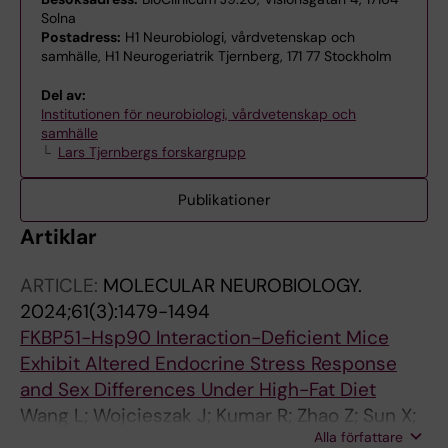
Solna
Postadress:
H1 Neurobiologi, vårdvetenskap och
samhälle, H1 Neurogeriatrik Tjernberg, 171 77 Stockholm
Del av:
Institutionen för neurobiologi, vårdvetenskap och
samhälle
Lars Tjernbergs forskargrupp
Publikationer
Artiklar
ARTICLE:
MOLECULAR NEUROBIOLOGY.
2024;61(3):1479-1494
FKBP51-Hsp90 Interaction-Deficient Mice
Exhibit Altered Endocrine Stress Response
and Sex Differences Under High-Fat Diet
Wang L; Wojcieszak J; Kumar R; Zhao Z; Sun X;
Alla författare
Xie S; Winblad B; Pavlov PF