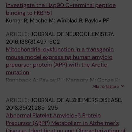
investigate the Hsp90 C-terminal peptide
binding to FKBP51
Kumar R; Moche M; Winblad B; Pavlov PF
ARTICLE:
JOURNAL OF NEUROCHEMISTRY.
2016;136(3):497-502
Mitochondrial dysfunction in a transgenic
mouse model expressing human amyloid
precursor protein (APP) with the Arctic
mutation
Ronnback A; Pavlov PF; Mansory M; Gonze P;
Alla författare
Marliere N; Winblad B; Graff C; Behbahani H
ARTICLE:
JOURNAL OF ALZHEIMERS DISEASE.
2013;35(2):285-295
Abnormal Platelet Amyloid-β Protein
Precursor (AβPP) Metabolism in Alzheimer's
Disease: Identification and Characterization of