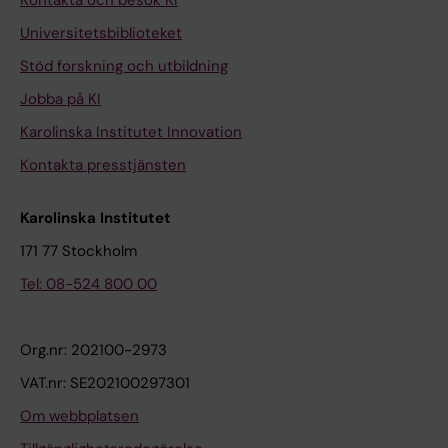
Kontakta och besök KI
(
t
Universitetsbiblioteket
1
e
)
i
Stöd forskning och utbildning
:
n
Jobba på KI
8
i
Karolinska Institutet Innovation
4
m
Kontakta presstjänsten
-
p
9
o
Karolinska Institutet
1
r
I
t
171 77 Stockholm
n
:
Tel: 08-524 800 00
h
m
i
o
b
d
Org.nr: 202100-2973
i
i
VAT.nr: SE202100297301
t
f
Om webbplatsen
i
i