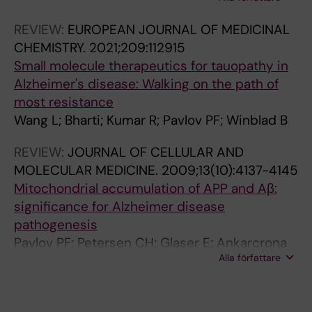
Pavlov PF
H
T
E
M
REVIEW:
EUROPEAN JOURNAL OF MEDICINAL
M
O
CHEMISTRY.
2021;209:112915
I
L
Small molecule therapeutics for tauopathy in
C
E
Alzheimer's disease: Walking on the path of
A
C
most resistance
L
U
Wang L; Bharti; Kumar R; Pavlov PF; Winblad B
A
L
N
A
REVIEW:
JOURNAL OF CELLULAR AND
D
R
MOLECULAR MEDICINE.
2009;13(10):4137-4145
B
B
Mitochondrial accumulation of APP and Aβ:
I
I
significance for Alzheimer disease
O
O
pathogenesis
P
L
Pavlov PF; Petersen CH; Glaser E; Ankarcrona
H
O
Alla författare
M
Y
G
S
Y
I
.