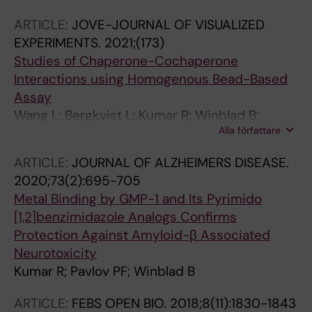
ARTICLE:
JOVE-JOURNAL OF VISUALIZED
EXPERIMENTS.
2021;(173)
Studies of Chaperone-Cochaperone
Interactions using Homogenous Bead-Based
Assay
Wang L; Bergkvist L; Kumar R; Winblad B;
Alla författare
Pavlov PF
ARTICLE:
JOURNAL OF ALZHEIMERS DISEASE.
2020;73(2):695-705
Metal Binding by GMP-1 and Its Pyrimido
[1,2]benzimidazole Analogs Confirms
Protection Against Amyloid-β Associated
Neurotoxicity
Kumar R; Pavlov PF; Winblad B
ARTICLE:
FEBS OPEN BIO.
2018;8(11):1830-1843