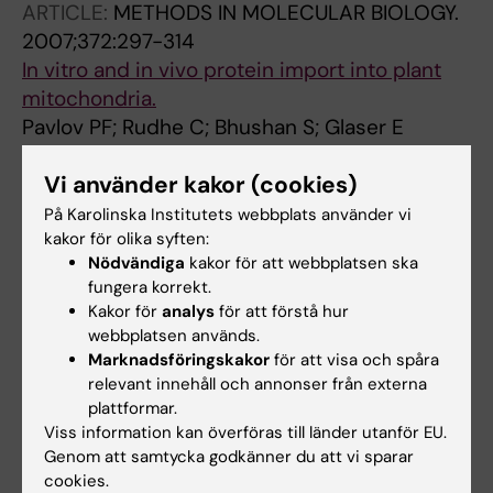
ARTICLE:
METHODS IN MOLECULAR BIOLOGY.
2007;372:297-314
In vitro and in vivo protein import into plant
mitochondria.
Pavlov PF; Rudhe C; Bhushan S; Glaser E
ARTICLE:
METHODS IN MOLECULAR BIOLOGY.
Vi använder kakor (cookies)
2007;390:131-150
På Karolinska Institutets webbplats använder vi
In vitro and in vivo methods to study protein
kakor för olika syften:
import into plant mitochondria.
Nödvändiga
kakor för att webbplatsen ska
fungera korrekt.
Bhushan S; Pavlov PF; Rudhe C; Glaser E
Kakor för
analys
för att förstå hur
webbplatsen används.
ARTICLE:
JOURNAL OF BIOLOGICAL
Marknadsföringskakor
för att visa och spåra
CHEMISTRY.
2006;281(39):29096-29104
relevant innehåll och annonser från externa
Degradation of the amyloid β-protein by the
plattformar.
novel mitochondrial peptidasome, PreP
Viss information kan överföras till länder utanför EU.
Falkevall A; Alikhani N; Bhushan S; Pavlov PF;
Genom att samtycka godkänner du att vi sparar
cookies.
Alla författare
Busch K; Johnson KA; Eneqvist T; Tjernberg L;