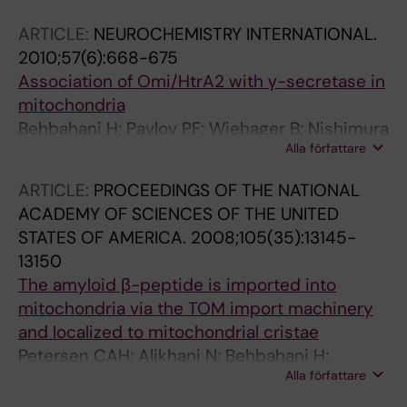
ARTICLE:
NEUROCHEMISTRY INTERNATIONAL.
2010;57(6):668-675
Association of Omi/HtrA2 with γ-secretase in
mitochondria
Behbahani H; Pavlov PF; Wiehager B; Nishimura
Alla författare
T; Winblad B; Ankarcrona M
ARTICLE:
PROCEEDINGS OF THE NATIONAL
ACADEMY OF SCIENCES OF THE UNITED
STATES OF AMERICA.
2008;105(35):13145-
13150
The amyloid β-peptide is imported into
mitochondria via the TOM import machinery
and localized to mitochondrial cristae
Petersen CAH; Alikhani N; Behbahani H;
Alla författare
Wiehager B; Pavlov PF; Alafuzoff I; Leinonen V;
Ito A; Winblad B; Glaser E; Ankarcrona M