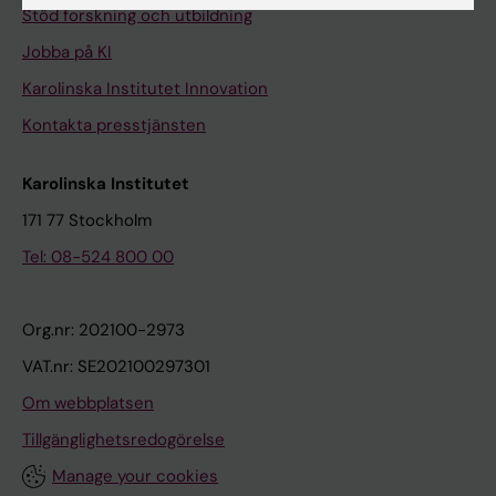
Stöd forskning och utbildning
Jobba på KI
Karolinska Institutet Innovation
Kontakta presstjänsten
Karolinska Institutet
171 77 Stockholm
Tel: 08-524 800 00
Org.nr: 202100-2973
VAT.nr: SE202100297301
Om webbplatsen
Tillgänglighetsredogörelse
Manage your cookies