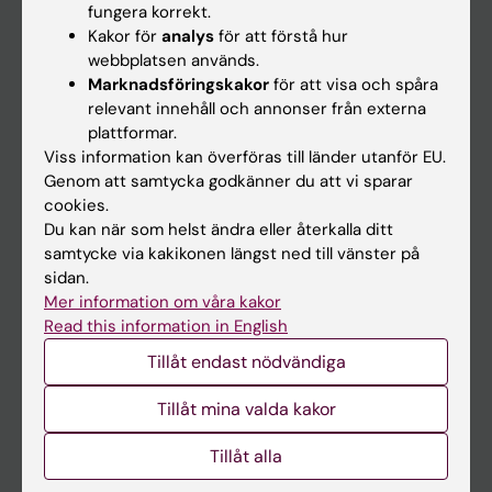
fungera korrekt.
Kakor för
analys
för att förstå hur
Student
webbplatsen används.
Marknadsföringskakor
för att visa och spåra
Ladok
relevant innehåll och annonser från externa
Canvas
plattformar.
Viss information kan överföras till länder utanför EU.
Schema
Genom att samtycka godkänner du att vi sparar
Studentmejlen
cookies.
Du kan när som helst ändra eller återkalla ditt
Kurs- och programwebbar
samtycke via kakikonen längst ned till vänster på
Student på KI
sidan.
Mer information om våra kakor
Read this information in English
Medarbetare
Tillåt endast nödvändiga
Medarbetarportalen
Tillåt mina valda kakor
Kontakta och besök KI
Tillåt alla
Universitetsbiblioteket