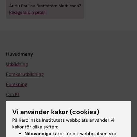
Är du Pauline Brattström Mathiesen?
Redigera din profil
Huvudmeny
Utbildning
Forskarutbildning
Forskning
Om KI
Vi använder kakor (cookies)
På gång
På Karolinska Institutets webbplats använder vi
Nyheter
kakor för olika syften:
Nödvändiga
kakor för att webbplatsen ska
Kalender