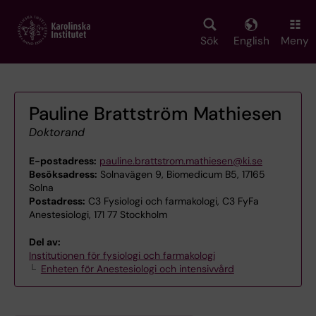
Skip
to
main
Sök
English
Meny
content
Pauline Brattström Mathiesen
Doktorand
E-postadress:
pauline.brattstrom.mathiesen@ki.se
Besöksadress:
Solnavägen 9, Biomedicum B5, 17165
Solna
Postadress:
C3 Fysiologi och farmakologi, C3 FyFa
Anestesiologi, 171 77 Stockholm
Del av:
Institutionen för fysiologi och farmakologi
Enheten för Anestesiologi och intensivvård