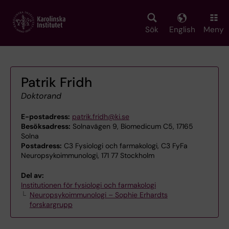
Skip
to
main
Sök
English
Meny
content
Patrik Fridh
Doktorand
E-postadress:
patrik.fridh@ki.se
Besöksadress:
Solnavägen 9, Biomedicum C5, 17165
Solna
Postadress:
C3 Fysiologi och farmakologi, C3 FyFa
Neuropsykoimmunologi, 171 77 Stockholm
Del av:
Institutionen för fysiologi och farmakologi
Neuropsykoimmunologi – Sophie Erhardts
forskargrupp