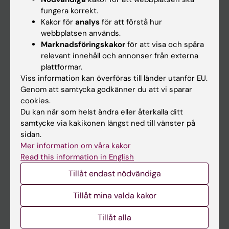
Kalender
fungera korrekt.
Kakor för
analys
för att förstå hur
webbplatsen används.
Student
Marknadsföringskakor
för att visa och spåra
Ladok
relevant innehåll och annonser från externa
plattformar.
Canvas
Viss information kan överföras till länder utanför EU.
Schema
Genom att samtycka godkänner du att vi sparar
cookies.
Studentmejlen
Du kan när som helst ändra eller återkalla ditt
Kurs- och programwebbar
samtycke via kakikonen längst ned till vänster på
sidan.
Student på KI
Mer information om våra kakor
Read this information in English
Medarbetare
Tillåt endast nödvändiga
Medarbetarportalen
Tillåt mina valda kakor
Kontakta och besök KI
Tillåt alla