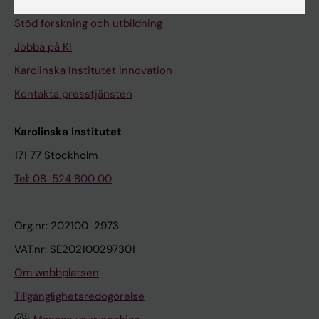
Universitetsbiblioteket
Stöd forskning och utbildning
Jobba på KI
Karolinska Institutet Innovation
Kontakta presstjänsten
Karolinska Institutet
171 77 Stockholm
Tel: 08-524 800 00
Org.nr: 202100-2973
VAT.nr: SE202100297301
Om webbplatsen
Tillgänglighetsredogörelse