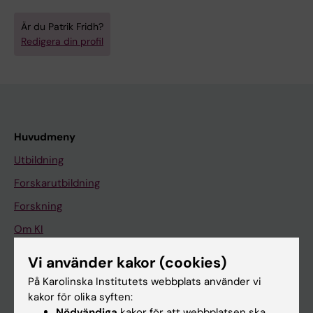
Är du Patrik Fridh?
Redigera din profil
Huvudmeny
Utbildning
Forskarutbildning
Forskning
Om KI
Vi använder kakor (cookies)
På gång
På Karolinska Institutets webbplats använder vi
kakor för olika syften:
Nyheter
Nödvändiga
kakor för att webbplatsen ska