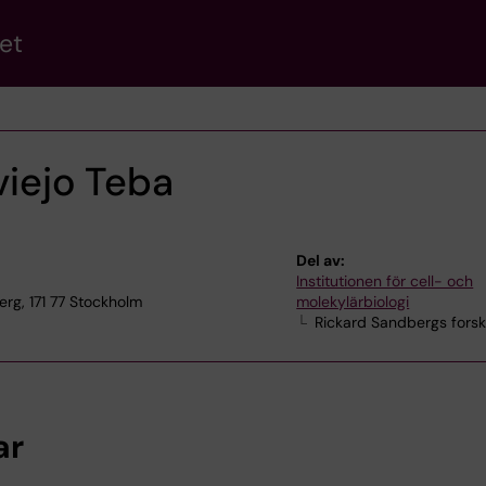
et
viejo Teba
Del av:
Institutionen för cell- och
rg, 171 77 Stockholm
molekylärbiologi
Rickard Sandbergs fors
ar