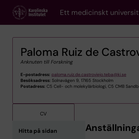
Skip
Ett medicinskt universit
to
main
content
Paloma Ruiz de Castro
Anknuten till Forskning
E-postadress:
paloma.ruiz.de.castroviejo.teba@ki.se
Besöksadress:
Solnavägen 9, 17165 Stockholm
Postadress:
C5 Cell- och molekylärbiologi, C5 CMB Sandbe
CV
Anställning
Hitta på sidan