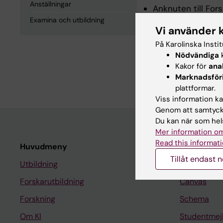
Anställningar
Anknuten till Fors
Examina och utbildning
Vi använder 
Examina och
På Karolinska Insti
Nödvändiga
k
Kakor för
ana
Medicine Masterex
Marknadsför
plattformar.
Viss information kan
Genom att samtycka
Du kan när som hels
Mer information om
Read this informati
Huvudmeny
Student
Tillåt endast 
Utbildning
Ladok
Forskarutbildning
Canvas
Forskning
Schema
Om KI
Studentmej