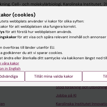
kning, Cell- och molekylärbiologi, Karolinska Institutet,
kakor (cookies)
 utbildning
tutets webbplats använder vi kakor för olika syften:
akor för att webbplatsen ska fungera korrekt.
lys
för att förstå hur webbplatsen används.
amen, Karolinska Institutet, 2022
ingskakor
för att visa och spåra relevant innehåll och annonser
 överföras till länder utanför EU.
 godkänner du att vi sparar cookies.
t ändra eller återkalla ditt samtycke via kakikonen längst ned til
 våra kakor
on in English
Kontakta och besök KI
nödvändiga
Tillåt mina valda kakor
Ti
Universitetsbiblioteket
Stöd forskning och utbildning
Jobba på KI
len
Karolinska Institutet Innovati