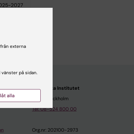
 2025-2027
 från externa
l vänster på sidan.
Karolinska Institutet
llåt alla
171 77 Stockholm
Tel: 08-524 800 00
on
Org.nr: 202100-2973