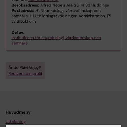
Besöksadress:
Alfred Nobels Allé 23, 14183 Huddinge
Postadress:
H1 Neurobiologi, vårdvetenskap och
samhälle, H1 Utbildningsavdelningen Administration, 171
77 Stockholm
Del av:
Institutionen för neurobiologi, vårdvetenskap och
samhälle
Är du Päivi Vejby?
Redigera din profil
Huvudmeny
Utbildning