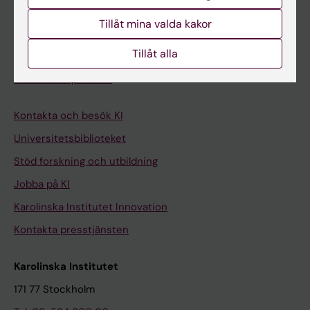
Student på KI
Tillåt mina valda kakor
Tillåt alla
Medarbetare
Medarbetarportalen
Kontakta och besök KI
Universitetsbiblioteket
Stöd forskning och utbildning
Jobba på KI
Karolinska Institutet Innovation
Kontakta presstjänsten
Karolinska Institutet
171 77 Stockholm