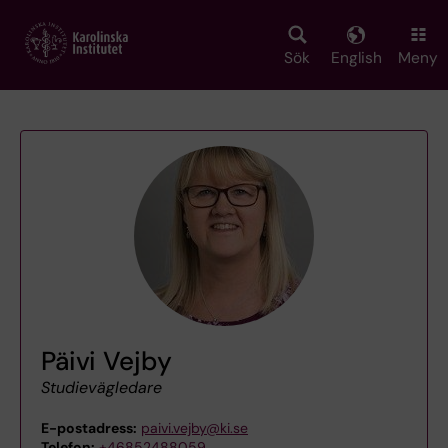
Skip
to
main
Sök
English
Meny
content
Päivi Vejby
Studievägledare
E-postadress:
paivi.vejby@ki.se
Telefon:
+46852488059