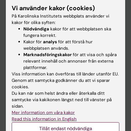
Forskarutbildning
Vi använder kakor (cookies)
Forskning
På Karolinska Institutets webbplats använder vi
kakor för olika syften:
Om KI
Nödvändiga
kakor för att webbplatsen ska
fungera korrekt.
Kakor för
analys
för att förstå hur
På gång
webbplatsen används.
Nyheter
Marknadsföringskakor
för att visa och spåra
relevant innehåll och annonser från externa
Kalender
plattformar.
Viss information kan överföras till länder utanför EU.
Student
Genom att samtycka godkänner du att vi sparar
cookies.
Ladok
Du kan när som helst ändra eller återkalla ditt
Canvas
samtycke via kakikonen längst ned till vänster på
sidan.
Schema
Mer information om våra kakor
Studentmejlen
Read this information in English
Kurs- och programwebbar
Tillåt endast nödvändiga