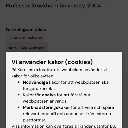
Professor, Stockholm University, 2004
Forskningsområden:
Neurovetenskaper
Är du Ove Almkvist?
Redigera din profil
Vi använder kakor (cookies)
På Karolinska Institutets webbplats använder vi
kakor för olika syften:
Nödvändiga
kakor för att webbplatsen ska
fungera korrekt.
Huvudmeny
Kakor för
analys
för att förstå hur
webbplatsen används.
Utbildning
Marknadsföringskakor
för att visa och spåra
Forskarutbildning
relevant innehåll och annonser från externa
plattformar.
Forskning
Viss information kan överföras till länder utanför EU.