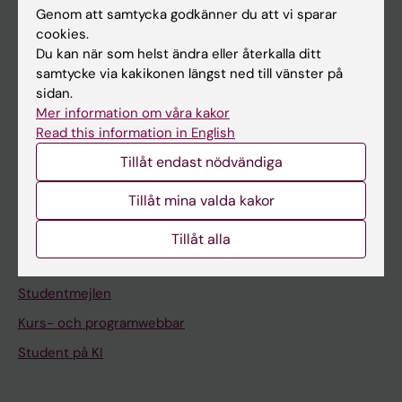
Om KI
Genom att samtycka godkänner du att vi sparar
cookies.
Du kan när som helst ändra eller återkalla ditt
På gång
samtycke via kakikonen längst ned till vänster på
sidan.
Nyheter
Mer information om våra kakor
Kalender
Read this information in English
Tillåt endast nödvändiga
Student
Tillåt mina valda kakor
Ladok
Canvas
Tillåt alla
Schema
Studentmejlen
Kurs- och programwebbar
Student på KI