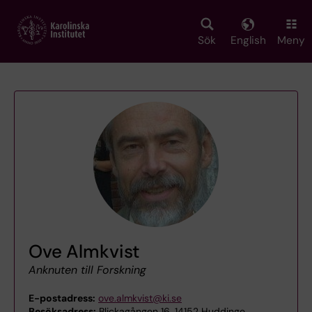
Skip
to
main
Sök
English
Meny
content
Ove Almkvist
Anknuten till Forskning
E-postadress:
ove.almkvist@ki.se
Besöksadress:
Blickagången 16, 14152 Huddinge