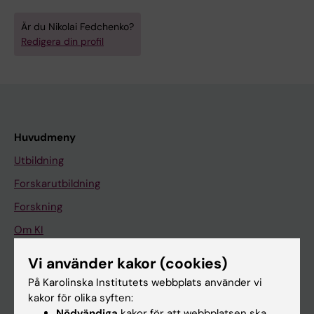
Är du Nikolai Fedchenko?
Redigera din profil
Huvudmeny
Utbildning
Forskarutbildning
Forskning
Om KI
Vi använder kakor (cookies)
På gång
På Karolinska Institutets webbplats använder vi
kakor för olika syften:
Nyheter
Nödvändiga
kakor för att webbplatsen ska