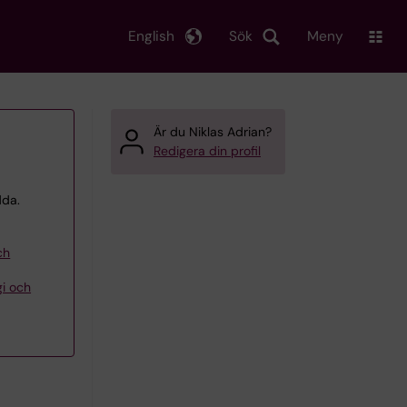
English
Sök
Meny
Är du Niklas Adrian?
Redigera din profil
dda.
ch
gi och