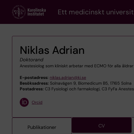
Skip
Ett medicinskt universit
to
main
content
Niklas Adrian
Doktorand
Anestesiolog som kliniskt arbetar med ECMO för alla åldrar
E-postadress:
niklas.adrian@ki.se
Besöksadress:
Solnavägen 9, Biomedicum B5, 17165 Solna
Postadress:
C3 Fysiologi och farmakologi, C3 FyFa Anestesi
Orcid
CV
Publikationer