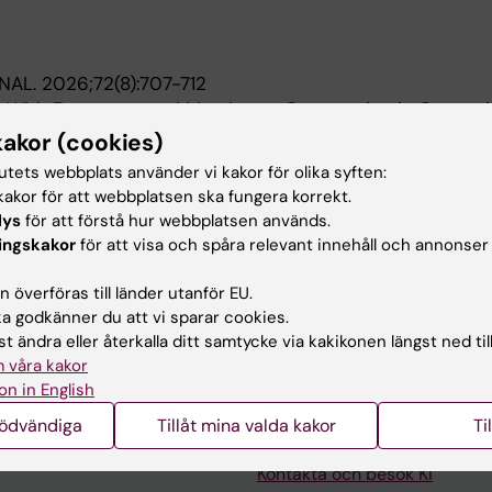
NAL.
2026;72(8):707-712
With Extracorporeal Membrane Oxygenation in Congeni
atients: A Registry Analysis.
kakor (cookies)
 Mesas Burgos C
tutets webbplats använder vi kakor för olika syften:
akor för att webbplatsen ska fungera korrekt.
SPLANTATION.
2024;30(11):1132-1144
lys
för att förstå hur webbplatsen används.
l perfusion in controlled DCD liver procurement: Outco
ingskakor
för att visa och spåra relevant innehåll och annonser
lementation protocol
artinez de la Maza L; Nilsen V; Hildebrand K; Jarsaeter J
 överföras till länder utanför EU.
illard C; Oniscu GC; Gustafsson N; Thompson M; Hansso
Alla 
 godkänner du att vi sparar cookies.
n Lindholm J; Falk L; Bennet W; Jorns C
t ändra eller återkalla ditt samtycke via kakikonen längst ned til
 våra kakor
on in English
nödvändiga
Tillåt mina valda kakor
Ti
Kontakta och besök KI