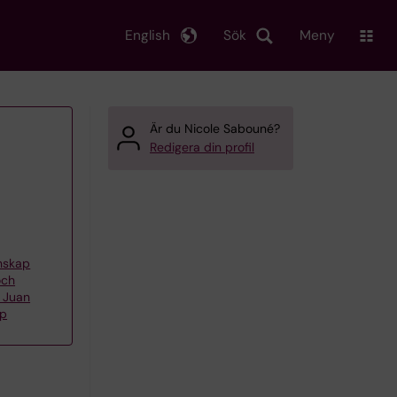
English
Sök
Meny
Är du Nicole Sabouné?
Redigera din profil
enskap
och
 Juan
pp