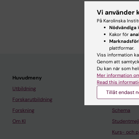
Anställning
Vi använder 
På Karolinska Insti
Doktorand, Neuro
Nödvändiga
k
Forskningsassiste
Kakor för
ana
Marknadsför
plattformar.
Viss information kan
Genom att samtycka
Du kan när som hels
Mer information om
Huvudmeny
Student
Read this informati
Utbildning
Ladok
Tillåt endast 
Forskarutbildning
Canvas
Forskning
Schema
Om KI
Studentmej
Kurs- och 