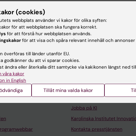
ar
kakor (cookies)
tutets webbplats använder vi kakor för olika syften:
vetenskap, Karolinska Institutet, 2024-2026
akor för att webbplatsen ska fungera korrekt.
nt, Neurovetenskap, Karolinska Institutet, 2024-2024
lys
för att förstå hur webbplatsen används.
ingskakor
för att visa och spåra relevant innehåll och annonser
 överföras till länder utanför EU.
 godkänner du att vi sparar cookies.
t ändra eller återkalla ditt samtycke via kakikonen längst ned til
 våra kakor
Kontakta och besök KI
on in English
Universitetsbiblioteket
nödvändiga
Tillåt mina valda kakor
Ti
Stöd forskning och utbildning
Jobba på KI
len
Karolinska Institutet Innovati
programwebbar
Kontakta presstjänsten