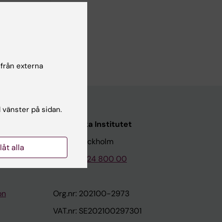
 från externa
l vänster på sidan.
Karolinska Institutet
171 77 Stockholm
llåt alla
Tel: 08-524 800 00
on
Org.nr: 202100-2973
VAT.nr: SE202100297301