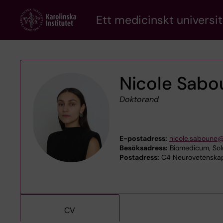
Skip
Ett medicinskt universit
to
main
content
Nicole Sabo
Doktorand
E-postadress:
nicole.saboune@
Besöksadress:
Biomedicum, Soln
Postadress:
C4 Neurovetenskap,
CV