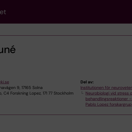
et
uné
ki.se
Del av:
avägen 9, 17165 Solna
Institutionen för neurovet
 C4 Forskning Lopez, 171 77 Stockholm
Neurobiologi vid stress 
behandlingsreaktioner –
Pablo Lopez forskargru