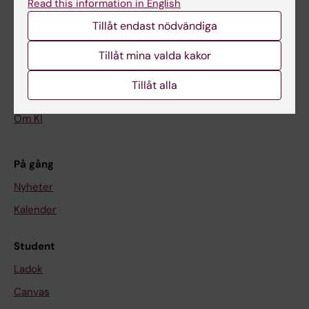
Read this information in English
Tillåt endast nödvändiga
Huvudmeny
Utbildning
Tillåt mina valda kakor
Forskarutbildning
Tillåt alla
Forskning
Om KI
På gång
Nyheter
Kalender
Student
Ladok
Canvas