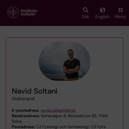
Skip
to
main
Sök
English
Meny
content
Navid Soltani
Doktorand
E-postadress:
navid.soltani@ki.se
Besöksadress:
Solnavägen 9, Biomedicum B5, 17165
Solna
Postadress:
C3 Fysiologi och farmakologi, C3 FyFa