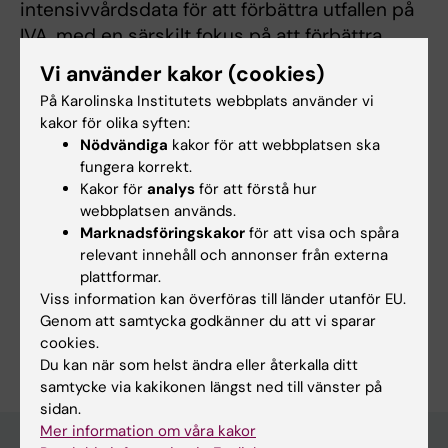
intensivvårdsdata för att förbättra utfallen på
IVA, med en särskilt fokus på att förbättra
kontrollen av stresshyperglykemi bland de
Vi använder kakor (cookies)
allra svårast sjuka.
På Karolinska Institutets webbplats använder vi
kakor för olika syften:
Nödvändiga
kakor för att webbplatsen ska
fungera korrekt.
Kakor för
analys
för att förstå hur
Länkar:
External link
webbplatsen används.
Forskningsområden:
Marknadsföringskakor
för att visa och spåra
relevant innehåll och annonser från externa
Anestesi och intensivvård
Artificiell intelligens
plattformar.
Epidemiologi
Viss information kan överföras till länder utanför EU.
Genom att samtycka godkänner du att vi sparar
Är du Navid Soltani?
cookies.
Redigera din profil
Du kan när som helst ändra eller återkalla ditt
samtycke via kakikonen längst ned till vänster på
sidan.
Mer information om våra kakor