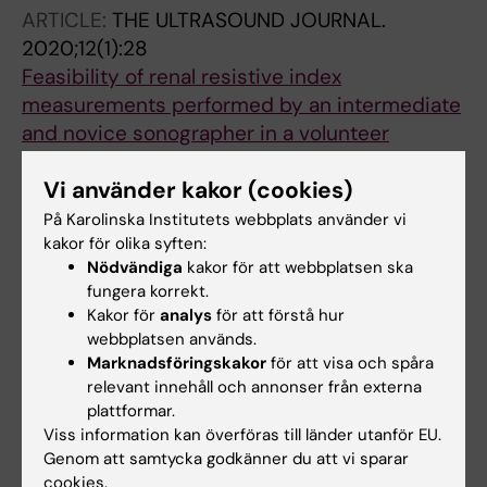
ARTICLE:
THE ULTRASOUND JOURNAL.
2020;12(1):28
Feasibility of renal resistive index
measurements performed by an intermediate
and novice sonographer in a volunteer
population
Vi använder kakor (cookies)
Renberg M; Kilhamn N; Lund K; Hertzberg D;
Alla författare
Rimes-Stigare C; Bell M
På Karolinska Institutets webbplats använder vi
kakor för olika syften:
Nödvändiga
kakor för att webbplatsen ska
Alla övriga publikationer
fungera korrekt.
Kakor för
analys
för att förstå hur
PREPRINT:
RESEARCH SQUARE.
2020
webbplatsen används.
Marknadsföringskakor
för att visa och spåra
Renal Resistive Index is Associated With
relevant innehåll och annonser från externa
Acute Kidney Injury in COVID-19 Patients
plattformar.
Treated in the ICU
Viss information kan överföras till länder utanför EU.
Renberg M; Jonmarker O; Kilhamn N; Rimes-
Genom att samtycka godkänner du att vi sparar
Alla författare
Stigare C; Bell M; Hertzberg D
cookies.