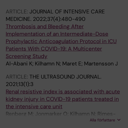
ARTICLE:
JOURNAL OF INTENSIVE CARE
MEDICINE.
2022;37(4):480-490
Thrombosis and Bleeding After
Implementation of an Intermediate-Dose
Prophylactic Anticoagulation Protocol in ICU
Patients With COVID-19: A Multicenter
Screening Study
Al-Abani K; Kilhamn N; Maret E; Martensson J
ARTICLE:
THE ULTRASOUND JOURNAL.
2021;13(1):3
Renal resistive index is associated with acute
kidney injury in COVID-19 patients treated in
the intensive care unit
Renberg M; Jonmarker O; Kilhamn N; Rimes-
Alla författare
Stigare C; Bell M; Hertzberg D