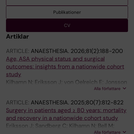
Publikationer
CV
Artiklar
ARTICLE:
ANAESTHESIA.
2026;81(2):188-200
Age, ASA physical status and surgical
outcomes: insights from a nationwide cohort
study
Kilhamn N; Eriksson J; von Oelreich E; Jonsson
Alla författare
Fagerlund M; Oldner A; Larsson E
ARTICLE:
ANAESTHESIA.
2025;80(7):812-822
Surgery in patients aged ≥ 80 years: mortality
and recovery in a nationwide cohort study
Eriksson J; Sandberg C; Kilhamn N; Bell M;
Alla författare
Oldner A; Larsson E