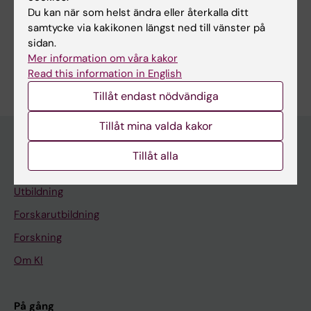
Du kan när som helst ändra eller återkalla ditt
samtycke via kakikonen längst ned till vänster på
sidan.
Mer information om våra kakor
Är du Naima Kilhamn?
Read this information in English
Redigera din profil
Tillåt endast nödvändiga
Tillåt mina valda kakor
Tillåt alla
Huvudmeny
Utbildning
Forskarutbildning
Forskning
Om KI
På gång