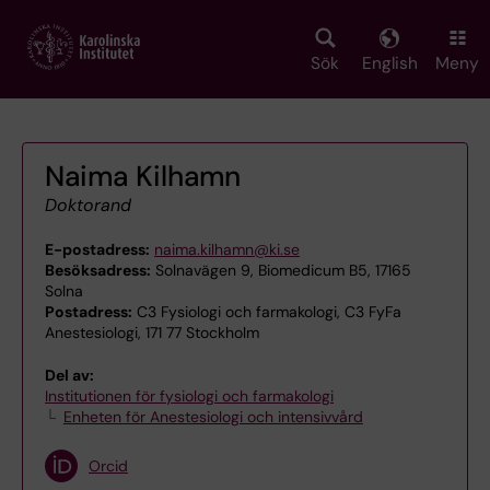
Skip
to
main
Sök
English
Meny
content
Naima Kilhamn
Doktorand
E-postadress:
naima.kilhamn@ki.se
Besöksadress:
Solnavägen 9, Biomedicum B5, 17165
Solna
Postadress:
C3 Fysiologi och farmakologi, C3 FyFa
Anestesiologi, 171 77 Stockholm
Del av:
Institutionen för fysiologi och farmakologi
Enheten för Anestesiologi och intensivvård
Orcid