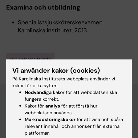
Examina och utbildning
Specialistsjuksköterskeexamen,
Karolinska Institutet, 2013
Är du Monica Mörck?
Redigera din profil
Vi använder kakor (cookies)
På Karolinska Institutets webbplats använder vi
kakor för olika syften:
Nödvändiga
kakor för att webbplatsen ska
fungera korrekt.
Kakor för
analys
för att förstå hur
Huvudmeny
webbplatsen används.
Utbildning
Marknadsföringskakor
för att visa och spåra
relevant innehåll och annonser från externa
Forskarutbildning
plattformar.