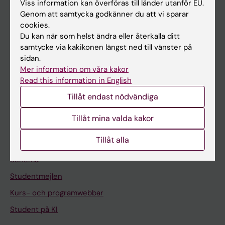
Forskning
Viss information kan överföras till länder utanför EU.
Genom att samtycka godkänner du att vi sparar
Om KI
cookies.
Du kan när som helst ändra eller återkalla ditt
samtycke via kakikonen längst ned till vänster på
På gång
sidan.
Nyheter
Mer information om våra kakor
Read this information in English
Kalender
Tillåt endast nödvändiga
Student
Tillåt mina valda kakor
Ladok
Tillåt alla
Canvas
Schema
Studentmejlen
Kurs- och programwebbar
Student på KI