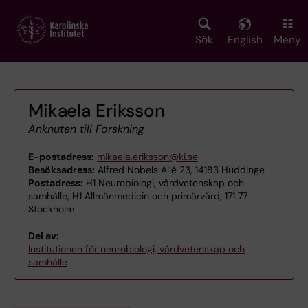
Skip
to
main
Sök
English
Meny
content
Mikaela Eriksson
Anknuten till Forskning
E-postadress:
mikaela.eriksson@ki.se
Besöksadress:
Alfred Nobels Allé 23, 14183 Huddinge
Postadress:
H1 Neurobiologi, vårdvetenskap och
samhälle, H1 Allmänmedicin och primärvård, 171 77
Stockholm
Del av:
Institutionen för neurobiologi, vårdvetenskap och
samhälle