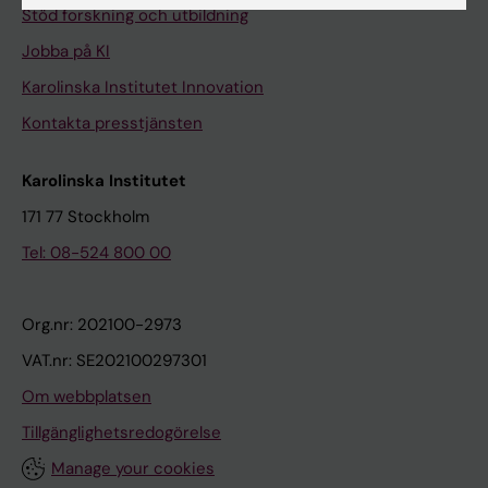
Stöd forskning och utbildning
Jobba på KI
Karolinska Institutet Innovation
Kontakta presstjänsten
Karolinska Institutet
171 77 Stockholm
Tel: 08-524 800 00
Org.nr: 202100-2973
VAT.nr: SE202100297301
Om webbplatsen
Tillgänglighetsredogörelse
Manage your cookies