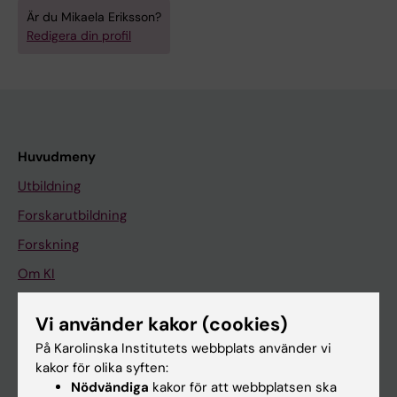
Är du Mikaela Eriksson?
Redigera din profil
Huvudmeny
Utbildning
Forskarutbildning
Forskning
Om KI
Vi använder kakor (cookies)
På gång
På Karolinska Institutets webbplats använder vi
Nyheter
kakor för olika syften:
Nödvändiga
kakor för att webbplatsen ska
Kalender