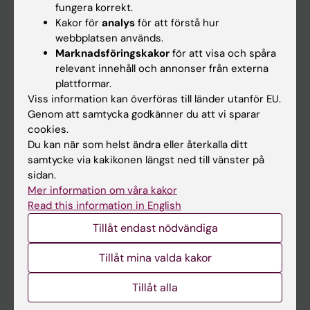
fungera korrekt.
Kakor för
analys
för att förstå hur
Student
webbplatsen används.
Marknadsföringskakor
för att visa och spåra
Ladok
relevant innehåll och annonser från externa
Canvas
plattformar.
Viss information kan överföras till länder utanför EU.
Schema
Genom att samtycka godkänner du att vi sparar
Studentmejlen
cookies.
Du kan när som helst ändra eller återkalla ditt
Kurs- och programwebbar
samtycke via kakikonen längst ned till vänster på
Student på KI
sidan.
Mer information om våra kakor
Read this information in English
Medarbetare
Tillåt endast nödvändiga
Medarbetarportalen
Tillåt mina valda kakor
Kontakta och besök KI
Tillåt alla
Universitetsbiblioteket