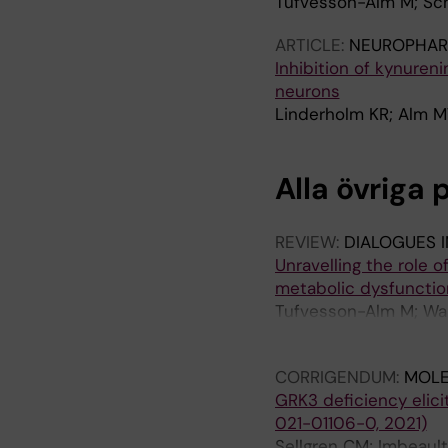
Tufvesson-Alm M; Sch
ARTICLE:
NEUROPHAR
Inhibition of kynuren
neurons
Linderholm KR; Alm MT
Alla övriga 
REVIEW:
DIALOGUES I
Unravelling the role 
metabolic dysfunctio
Tufvesson-Alm M; Wals
Schellekens H
CORRIGENDUM:
MOLE
GRK3 deficiency elici
021-01106-0, 2021)
Sellgren CM; Imbeault