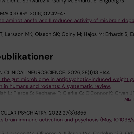
wieler L; Schwarcz R; Goiny M; Erhardt S; Engberg G
MACOLOGY.
2016;102:42-47
ine aminotransferase II reduces activity of midbrain dop
; Larsson MK; Olsson SK; Goiny M; Hajos M; Erhardt S; 
publikationer
N CLINICAL NEUROSCIENCE.
2026;28(1):131-144
of the gut microbiome in antipsychotic-induced weight g
n in humans and rodents: A systematic review.
h L; Pierce S; Keohane F; Clarke G; O'Connor K; Cryan JF
Alla 
CULAR PSYCHIATRY.
2022;27(3):1855
ts brain immune activation and psychosis (May, 10.1038
 S; Larsson MK; Oliveros A; Nilsson IAK; Codeluppi S; Orh