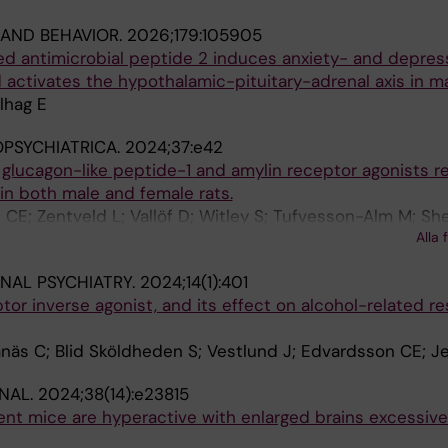
AND BEHAVIOR.
2026;179:105905
ed antimicrobial peptide 2 induces anxiety- and depres
 activates the hypothalamic-pituitary-adrenal axis in m
lhag E
PSYCHIATRICA.
2024;37:e42
 glucagon-like peptide-1 and amylin receptor agonists 
in both male and female rats.
CE; Zentveld L; Vallöf D; Witley S; Tufvesson-Alm M; S
Alla 
g E
NAL PSYCHIATRY.
2024;14(1):401
ptor inverse agonist, and its effect on alcohol-related 
äs C; Blid Sköldheden S; Vestlund J; Edvardsson CE; Je
NAL.
2024;38(14):e23815
nt mice are hyperactive with enlarged brains excessivel