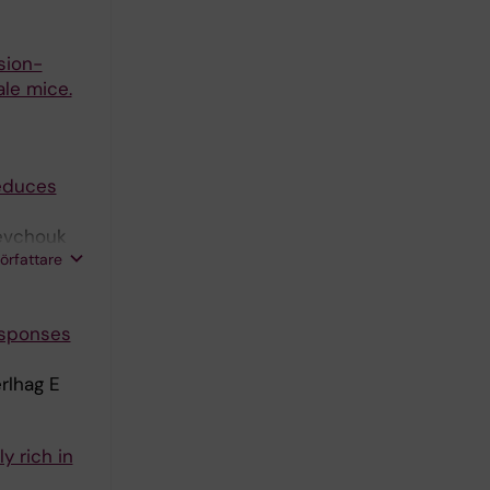
sion-
ale mice.
reduces
hevchouk
författare
responses
rlhag E
y rich in