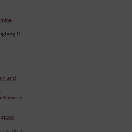
amine
Engberg G
ain and
;
författare
/s41380-
an F; Bhat