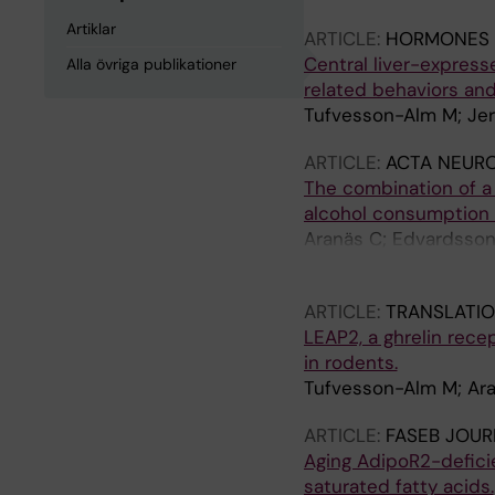
Artiklar
ARTICLE:
HORMONES 
Central liver-express
Alla övriga publikationer
related behaviors and
Tufvesson-Alm M; Jer
ARTICLE:
ACTA NEURO
The combination of a
alcohol consumption 
Aranäs C; Edvardsson 
OT; Vestlund J; Jerlha
ARTICLE:
TRANSLATIO
LEAP2, a ghrelin rece
in rodents.
Tufvesson-Alm M; Aran
ARTICLE:
FASEB JOUR
Aging AdipoR2-deficie
saturated fatty acids.