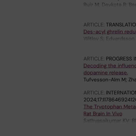
Ruiz M; Devkota R; Be
Alm M; Bohlooly-Y M; 
ARTICLE:
TRANSLATIO
Des-acyl ghrelin redu
Witley S; Edvardsson 
Jerlhag E
ARTICLE:
PROGRESS I
Decoding the influenc
dopamine release.
Tufvesson-Alm M; Zha
ARTICLE:
INTERNATIO
2024;17:11786469241
The Tryptophan Metab
Rat Brain In Vivo
Sathyasaikumar KV; Bl
Poeggeler B; Schwarc