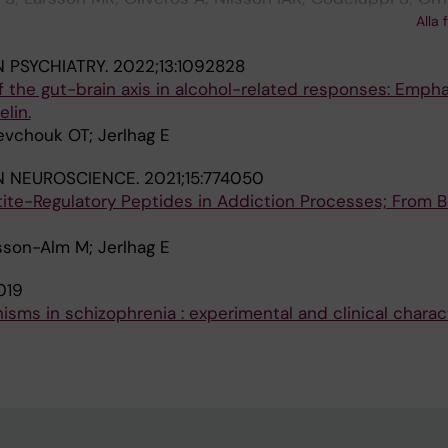
racias J; Kegel ME; Zheng Y; Faka A; Svedberg M; Powell
Alla 
ME; Vawter MP; Schulmann A; Goiny M; Svensson CI; Hokf
N PSYCHIATRY.
2022;13:1092828
r L; Cervenka S; Choi D-S; Landen M; Engberg G; Erhardt
of the gut-brain axis in alcohol-related responses: Emph
elin.
vchouk OT; Jerlhag E
IN NEUROSCIENCE.
2021;15:774050
ite-Regulatory Peptides in Addiction Processes; From 
son-Alm M; Jerlhag E
019
ms in schizophrenia : experimental and clinical charact