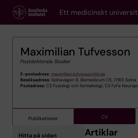
Skip
Ett medicinskt universit
to
main
content
Maximilian Tufvesson
Postdoktorala Studier
E-postadress:
maximilian.tufvesson@ki.se
Besöksadress:
Solnavägen 9, Biomedicum C5, 17165 Solna
Postadress:
C3 Fysiologi och farmakologi, C3 FyFa Neurop
CV
Publikationer
Artiklar
Hitta på sidan