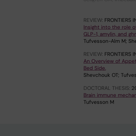
M; Tufvesson-Alm M; G
Caldwell S; Kamenski 
REVIEW:
FRONTIERS I
Schalling M; Schwiele
Insight into the role 
GLP-1, amylin, and ghr
Tufvesson-Alm M; She
REVIEW:
FRONTIERS 
An Overview of Appet
Bed Side.
Shevchouk OT; Tufves
DOCTORAL THESIS:
2
Brain immune mechanis
Tufvesson M