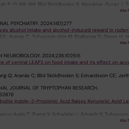
rgh P-O; Nik AM; Blid Sköldheden S; Mondejar-Duran J; 
Alla 
Sanchez D; Carlsson P; Henricsson M; Jerlhag E; Borén J;
NAL PSYCHIATRY.
2024;14(1):277
ces alcohol intake and alcohol-induced reward in roden
CE; Aranäs C; Tufvesson-Alm M; Stalberga D; Green H; V
Alla 
N NEUROBIOLOGY.
2024;236:102615
e of central LEAP2 on food intake and its effect on ac
ng Q; Aranäs C; Blid Sköldheden S; Edvardsson CE; Jerl
NAL JOURNAL OF TRYPTOPHAN RESEARCH.
262876
olite Indole-3-Propionic Acid Raises Kynurenic Acid Lev
anco-Ayala T; Zheng Y; Schwieler L; Erhardt S; Tufvesso
Alla 
z R