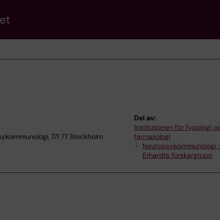
et
Del av:
Institutionen för fysiologi o
sykoimmunologi, 171 77 Stockholm
farmakologi
Neuropsykoimmunologi 
Erhardts forskargrupp