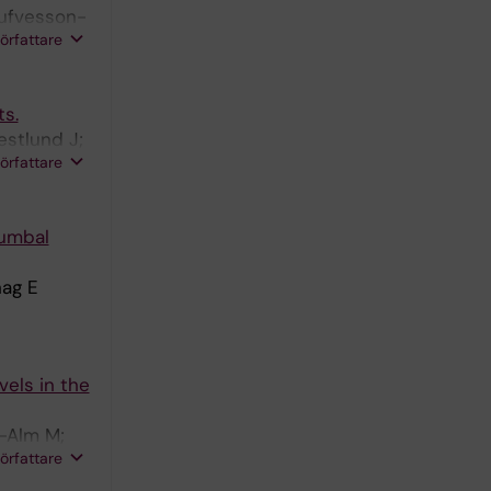
Tufvesson-
författare
 Pilon M
ts.
estlund J;
författare
cumbal
hag E
els in the
n-Alm M;
författare