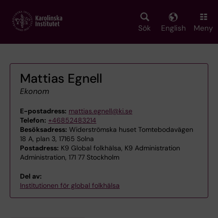
Skip
to
main
Sök
English
Meny
content
Mattias Egnell
Ekonom
E-postadress:
mattias.egnell@ki.se
Telefon:
+46852483214
Besöksadress:
Widerströmska huset Tomtebodavägen
18 A, plan 3, 17165 Solna
Postadress:
K9 Global folkhälsa, K9 Administration
Administration, 171 77 Stockholm
Del av:
Institutionen för global folkhälsa