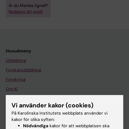
Är du Mattias Egnell?
Redigera din profil
Huvudmeny
Utbildning
Forskarutbildning
Forskning
Om KI
Vi använder kakor (cookies)
På gång
På Karolinska Institutets webbplats använder vi
Nyheter
kakor för olika syften:
Nödvändiga
kakor för att webbplatsen ska
Kalender