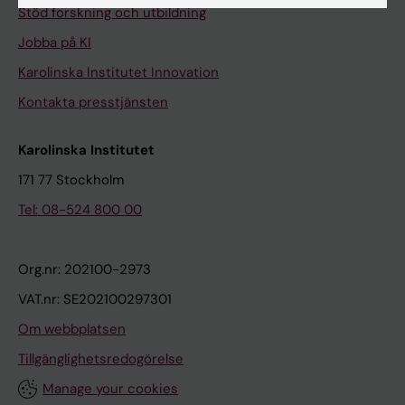
Stöd forskning och utbildning
Jobba på KI
Karolinska Institutet Innovation
Kontakta presstjänsten
Karolinska Institutet
171 77 Stockholm
Tel: 08-524 800 00
Org.nr: 202100-2973
VAT.nr: SE202100297301
Om webbplatsen
Tillgänglighetsredogörelse
Manage your cookies