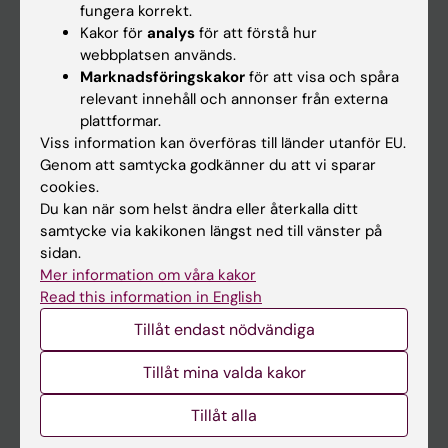
fungera korrekt.
Kakor för
analys
för att förstå hur
Student
webbplatsen används.
Marknadsföringskakor
för att visa och spåra
Ladok
relevant innehåll och annonser från externa
Canvas
plattformar.
Viss information kan överföras till länder utanför EU.
Schema
Genom att samtycka godkänner du att vi sparar
Studentmejlen
cookies.
Du kan när som helst ändra eller återkalla ditt
Kurs- och programwebbar
samtycke via kakikonen längst ned till vänster på
Student på KI
sidan.
Mer information om våra kakor
Read this information in English
Medarbetare
Tillåt endast nödvändiga
Medarbetarportalen
Tillåt mina valda kakor
Kontakta och besök KI
Tillåt alla
Universitetsbiblioteket