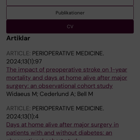
Publikationer
CV
Artiklar
ARTICLE:
PERIOPERATIVE MEDICINE.
2024;13(1):97
The impact of preoperative stroke on 1-year
mortality and days at home alive after major
surgery: an observational cohort study
Widaeus M; Cederlund A; Bell M
ARTICLE:
PERIOPERATIVE MEDICINE.
2024;13(1):4
Days at home alive after major surgery in
patients with and without diabetes: an