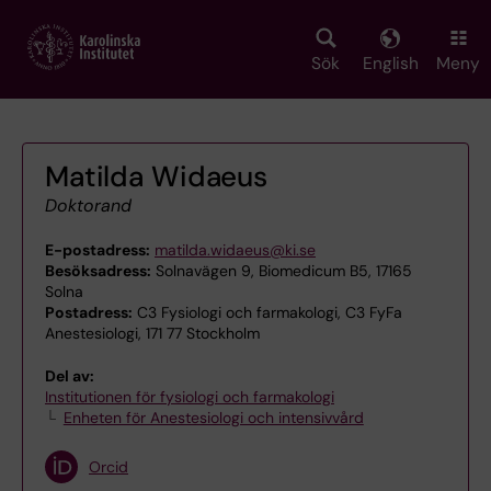
Skip
to
main
Sök
English
Meny
content
Matilda Widaeus
Doktorand
E-postadress:
matilda.widaeus@ki.se
Besöksadress:
Solnavägen 9, Biomedicum B5, 17165
Solna
Postadress:
C3 Fysiologi och farmakologi, C3 FyFa
Anestesiologi, 171 77 Stockholm
Del av:
Institutionen för fysiologi och farmakologi
Enheten för Anestesiologi och intensivvård
Orcid