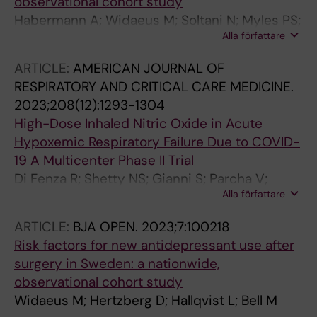
observational cohort study
Habermann A; Widaeus M; Soltani N; Myles PS;
Alla författare
Hallqvist L; Bell M
ARTICLE:
AMERICAN JOURNAL OF
RESPIRATORY AND CRITICAL CARE MEDICINE.
2023;208(12):1293-1304
High-Dose Inhaled Nitric Oxide in Acute
Hypoxemic Respiratory Failure Due to COVID-
19 A Multicenter Phase II Trial
Di Fenza R; Shetty NS; Gianni S; Parcha V;
Alla författare
Giammatteo V; Fakhr BS; Tornberg D; Wall O;
Harbut P; Lai PS; Li JZ; Paganoni S; Cenci S;
ARTICLE:
BJA OPEN.
2023;7:100218
Mueller AL; Houle TT; Akeju O; Bittner EA; Bose
Risk factors for new antidepressant use after
S; Scott LK; Carroll RW; Ichinose F;
surgery in Sweden: a nationwide,
Hedenstierna M; Arora P; Berra L
observational cohort study
Widaeus M; Hertzberg D; Hallqvist L; Bell M