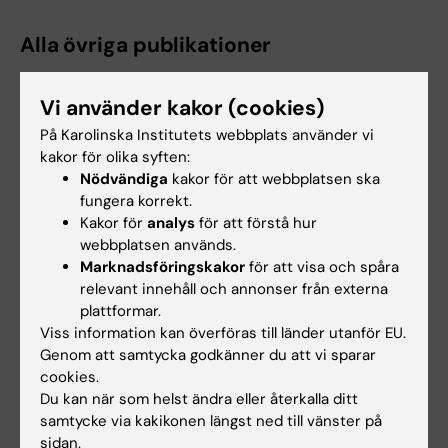
Alla övriga publikationer
CORRIGENDUM:
PERIOPERATIVE MEDICINE.
Vi använder kakor (cookies)
2024;13(1):109
På Karolinska Institutets webbplats använder vi
The impact of preoperative stroke on 1-year
kakor för olika syften:
mortality and days at home alive after major
Nödvändiga
kakor för att webbplatsen ska
surgery: an observational cohort study (Vol 13,
fungera korrekt.
97, 2024)
Kakor för
analys
för att förstå hur
webbplatsen används.
Widaeus M; Cedermark A; Bell M
Marknadsföringskakor
för att visa och spåra
relevant innehåll och annonser från externa
plattformar.
Viss information kan överföras till länder utanför EU.
Forskningsområden:
Genom att samtycka godkänner du att vi sparar
Fysiologi och anatomi
Psykiatri
cookies.
Du kan när som helst ändra eller återkalla ditt
Är du Matilda Widaeus?
Redigera din profil
samtycke via kakikonen längst ned till vänster på
sidan.