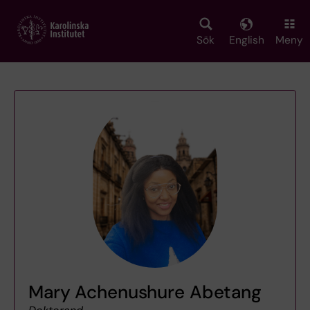
Skip
to
main
Sök
English
Meny
content
Mary Achenushure Abetang