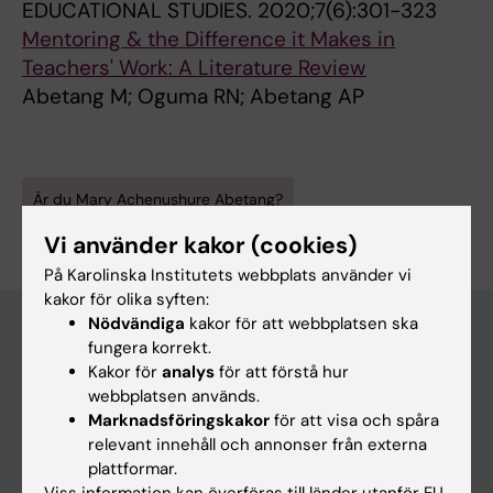
EDUCATIONAL STUDIES.
2020;7(6):301-323
Mentoring & the Difference it Makes in
Teachers' Work: A Literature Review
Abetang M; Oguma RN; Abetang AP
Är du Mary Achenushure Abetang?
Redigera din profil
Vi använder kakor (cookies)
På Karolinska Institutets webbplats använder vi
kakor för olika syften:
Nödvändiga
kakor för att webbplatsen ska
fungera korrekt.
Kakor för
analys
för att förstå hur
Huvudmeny
webbplatsen används.
Utbildning
Marknadsföringskakor
för att visa och spåra
relevant innehåll och annonser från externa
Forskarutbildning
plattformar.
Forskning