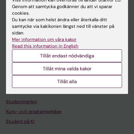
Viss information kan överföras till länder utanför EU.
Genom att samtycka godkänner du att vi sparar
Om KI
cookies.
Du kan när som helst ändra eller återkalla ditt
samtycke via kakikonen längst ned till vänster på
På gång
sidan.
Nyheter
Mer information om våra kakor
Read this information in English
Kalender
Tillåt endast nödvändiga
Student
Tillåt mina valda kakor
Ladok
Tillåt alla
Canvas
Schema
Studentmejlen
Kurs- och programwebbar
Student på KI