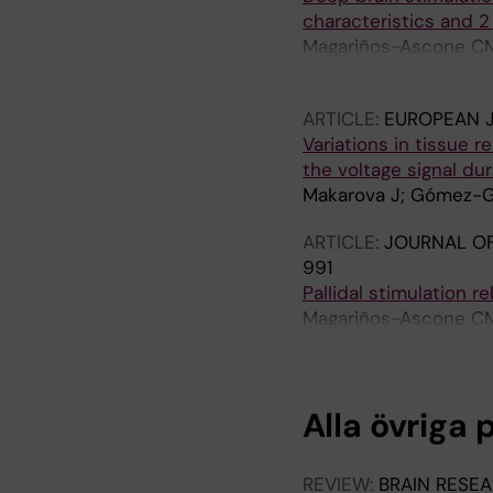
characteristics and 2 
Magariños-Ascone CM;
Méndez R
ARTICLE:
EUROPEAN 
Variations in tissue 
the voltage signal dur
Makarova J; Gómez-G
ARTICLE:
JOURNAL O
991
Pallidal stimulation 
Magariños-Ascone CM; 
Méndez R
Alla övriga 
REVIEW:
BRAIN RESE