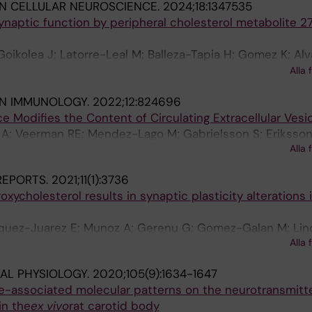
IN CELLULAR NEUROSCIENCE.
2024;18:1347535
ynaptic function by peripheral cholesterol metabolite 2
oikolea J; Latorre-Leal M; Balleza-Tapia H; Gomez K; Alv
omez-Galan M; Fisahn A; Cedazo-Minguez A; Maioli S; Lo
Alla 
IN IMMUNOLOGY.
2022;12:824696
ce Modifies the Content of Circulating Extracellular Vesi
A; Veerman RE; Mendez-Lago M; Gabrielsson S; Eriksson 
Alla 
 REPORTS.
2021;11(1):3736
oxycholesterol results in synaptic plasticity alterations 
zquez-Juarez E; Munoz A; Gerenu G; Gomez-Galan M; Lin
Alla 
inguez A; Merino-Serrais P
AL PHYSIOLOGY.
2020;105(9):1634-1647
-associated molecular patterns on the neurotransmitte
in the
ex vivo
rat carotid body