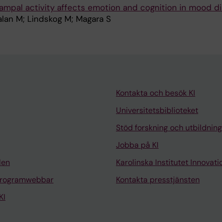
ampal activity affects emotion and cognition in mood d
an M; Lindskog M; Magara S
Kontakta och besök KI
Universitetsbiblioteket
Stöd forskning och utbildning
Jobba på KI
len
Karolinska Institutet Innovati
programwebbar
Kontakta presstjänsten
KI