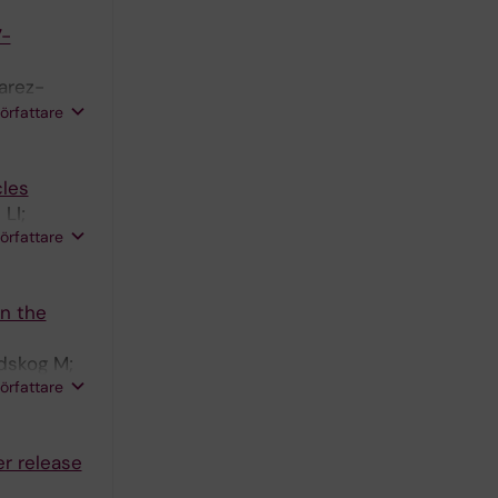
7-
arez-
era-
författare
cles
LI;
författare
in the
dskog M;
författare
r release