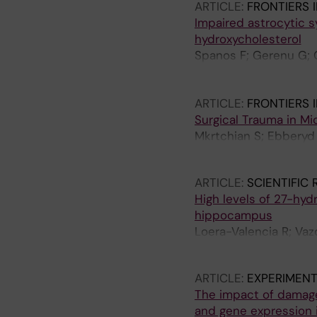
ARTICLE:
FRONTIERS 
Impaired astrocytic s
hydroxycholesterol
Spanos F; Gerenu G; G
Jimenez L; Piras A; G
Valencia R
ARTICLE:
FRONTIERS 
Surgical Trauma in Mi
Mkrtchian S; Ebberyd 
Gomez-Galan M
ARTICLE:
SCIENTIFIC
High levels of 27-hydr
hippocampus
Loera-Valencia R; Va
DeFelipe J; Cedazo-M
ARTICLE:
EXPERIMENT
The impact of damage
and gene expression 