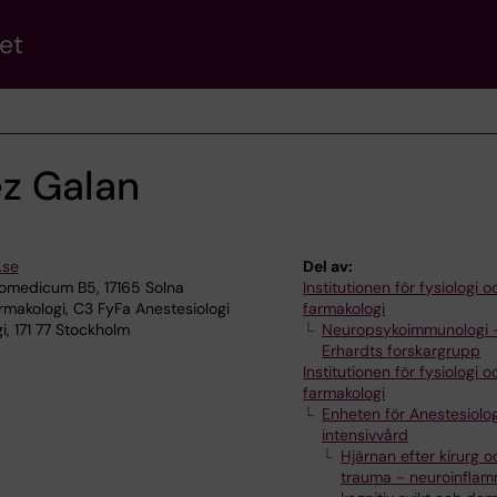
et
z Galan
.se
Del av:
omedicum B5, 17165 Solna
Institutionen för fysiologi o
rmakologi, C3 FyFa Anestesiologi
farmakologi
i, 171 77 Stockholm
Neuropsykoimmunologi 
Erhardts forskargrupp
Institutionen för fysiologi o
farmakologi
Enheten för Anestesiolo
intensivvård
Hjärnan efter kirurg o
trauma - neuroinflam