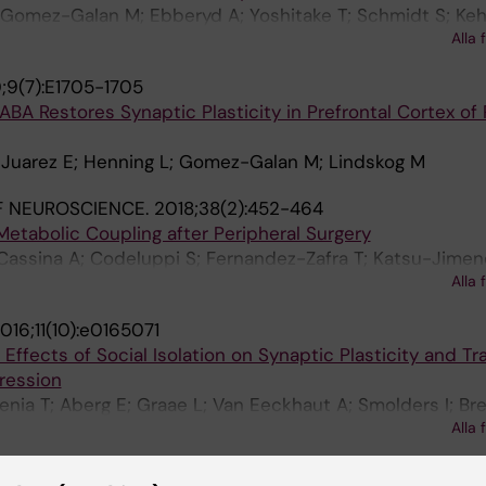
; Gomez-Galan M; Ebberyd A; Yoshitake T; Schmidt S; Keh
Alla 
nd MJ; Harris HE; Eriksson LI
;9(7):E1705-1705
ABA Restores Synaptic Plasticity in Prefrontal Cortex of
z-Juarez E; Henning L; Gomez-Galan M; Lindskog M
F NEUROSCIENCE.
2018;38(2):452-464
Metabolic Coupling after Peripheral Surgery
assina A; Codeluppi S; Fernandez-Zafra T; Katsu-Jimene
Alla 
 LI; Gomez-Galan M
016;11(10):e0165071
ffects of Social Isolation on Synaptic Plasticity and T
ression
ia T; Aberg E; Graae L; Van Eeckhaut A; Smolders I; Bre
Alla 
CAL SCIENCES.
2016;149(1):121-133