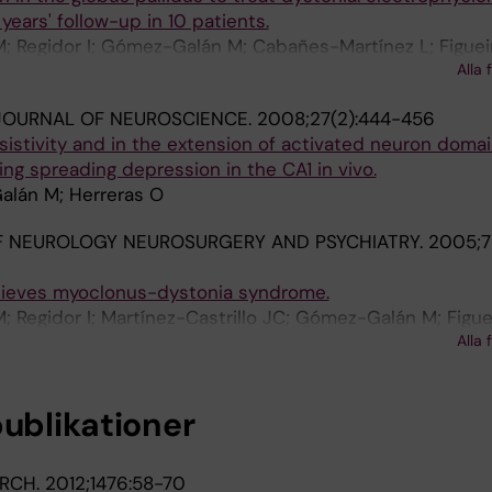
years' follow-up in 10 patients.
 Regidor I; Gómez-Galán M; Cabañes-Martínez L; Figuei
Alla 
JOURNAL OF NEUROSCIENCE.
2008;27(2):444-456
resistivity and in the extension of activated neuron doma
ing spreading depression in the CA1 in vivo.
alán M; Herreras O
F NEUROLOGY NEUROSURGERY AND PSYCHIATRY.
2005;7
relieves myoclonus-dystonia syndrome.
Regidor I; Martínez-Castrillo JC; Gómez-Galán M; Figue
Alla 
publikationer
ARCH.
2012;1476:58-70