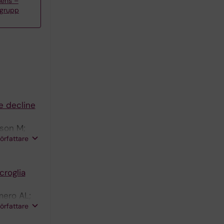
mens –
rgrupp
e decline
lson M;
författare
croglia
mero AL;
författare