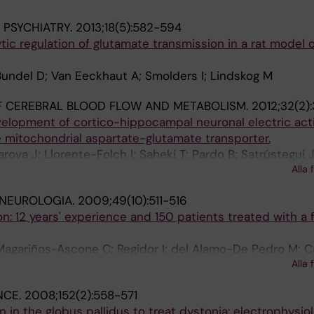
PSYCHIATRY.
2013;18(5):582-594
tic regulation of glutamate transmission in a rat model o
ndel D; Van Eeckhaut A; Smolders I; Lindskog M
F CEREBRAL BLOOD FLOW AND METABOLISM.
2012;32(2)
elopment of cortico-hippocampal neuronal electric acti
e mitochondrial aspartate-glutamate transporter.
va J; Llorente-Folch I; Saheki T; Pardo B; Satrústegui J
Alla 
 NEUROLOGIA.
2009;49(10):511-516
on: 12 years' experience and 150 patients treated with a 
Magariños-Ascone C; Regidor I; del Alamo-De Pedro M; 
Alla 
alán M
NCE.
2008;152(2):558-571
 in the globus pallidus to treat dystonia: electrophysiol