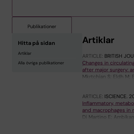
Publikationer
Artiklar
Hitta på sidan
Artiklar
ARTICLE:
BRITISH JO
Changes in circulating
Alla övriga publikationer
after major surgery: 
Mkrtchian S; Eldh M; 
Oras J; Wiklund A; E
ARTICLE:
ISCIENCE.
20
Inflammatory, metabo
and macrophages in 
Di Martino E; Ambikan
Galan MG; Sandberg R