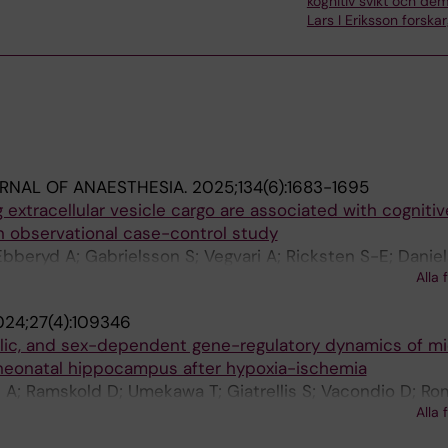
kognitiv svikt och de
Lars I Eriksson forska
URNAL OF ANAESTHESIA.
2025;134(6):1683-1695
 extracellular vesicle cargo are associated with cognitiv
an observational case-control study
Ebberyd A; Gabrielsson S; Vegvari A; Ricksten S-E; Danie
Alla 
riksson LI; Gomez-Galan M
24;27(4):109346
lic, and sex-dependent gene-regulatory dynamics of mi
neonatal hippocampus after hypoxia-ischemia
 A; Ramskold D; Umekawa T; Giatrellis S; Vacondio D; Ro
Alla 
; Aden U; Lauschke VM; Neogi U; Blomgren K; Kele J