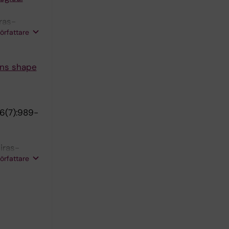
ras-
författare
ins shape
6(7):989-
iras-
författare