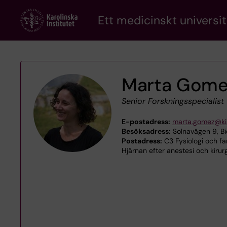
Skip
Ett medicinskt universit
to
main
content
Marta Gome
Senior Forskningsspecialist
E-postadress:
marta.gomez@ki
Besöksadress:
Solnavägen 9, Bi
Postadress:
C3 Fysiologi och fa
Hjärnan efter anestesi och kirurg