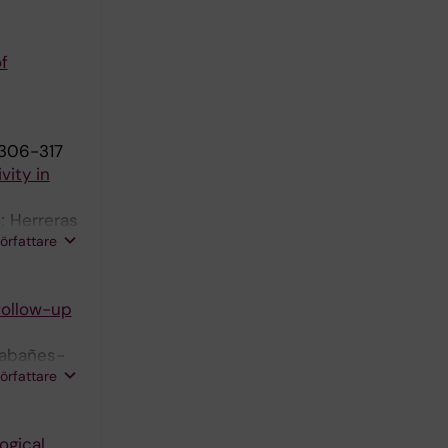
f
:306-317
vity in
; Herreras
författare
follow-up
Cabañes-
författare
ogical