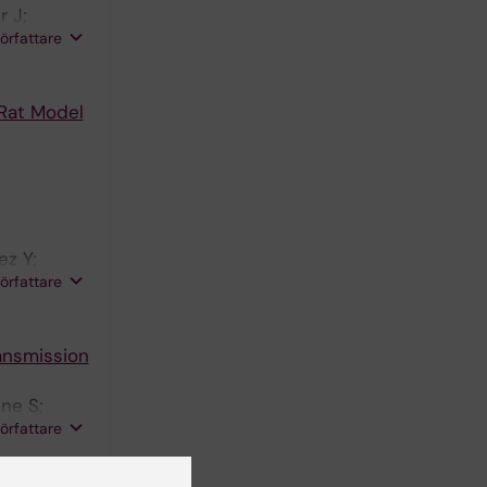
r J;
författare
 Rat Model
z Y;
författare
ransmission
ne S;
författare