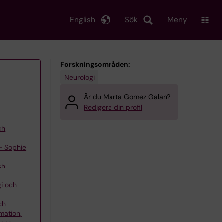
English
Sök
Meny
Forskningsområden:
Neurologi
Är du Marta Gomez Galan?
Redigera din profil
ch
– Sophie
ch
gi och
ch
mation,