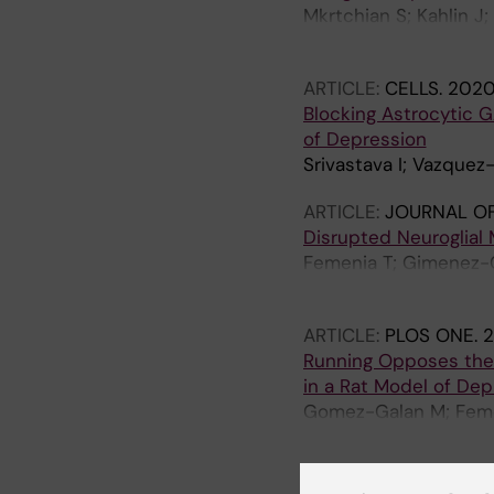
Mkrtchian S; Kahlin J
Hildenborg M; Fagerlu
ARTICLE:
CELLS.
2020
Blocking Astrocytic G
of Depression
Srivastava I; Vazque
ARTICLE:
JOURNAL O
Disrupted Neuroglial 
Femenia T; Gimenez-C
Terrando N; Eriksson
ARTICLE:
PLOS ONE.
2
Running Opposes the E
in a Rat Model of Dep
Gomez-Galan M; Femen
Lindskog M
ARTICLE:
TOXICOLOGI