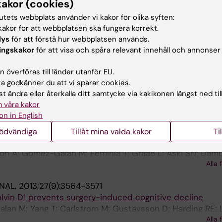
kakor (cookies)
ffects of Brief Sevoflurane Anesthesia During the Early
tutets webbplats använder vi kakor för olika syften:
akor för att webbplatsen ska fungera korrekt.
 T; Gomez-Galan M; Zhang Y; Zhou K; Li T; Xu G; Blomgren
lys
för att förstå hur webbplatsen används.
Alla 
L; Terrando N
ingskakor
för att visa och spåra relevant innehåll och annonser
UROSCIENCE.
2015;18(6):826-835
 överföras till länder utanför EU.
of autophagic-lysosomal function implicates Lmx1b in P
 godkänner du att vi sparar cookies.
t ändra eller återkalla ditt samtycke via kakikonen längst ned til
 Nobre A; Alvarsson A; Volakakis N; Jacobsen JK; Gomez-
 våra kakor
; Yoshitake T; Deng Q; Kehr J; Ericson J; Svenningsson P
Alla 
on in English
nn T
OIMAGING JOURNAL.
2015;9:1-6
nödvändiga
Tillåt mina valda kakor
Ti
y in a rat model of depression: the effects of physical 
on A; Gómez-Galán M; Feminía T; Graae L; Aski SN; Damb
Alla 
Åberg E
NAL.
2013;27(9):3564-3571
olvin D1 prevents surgery-induced cognitive decline
lan M; Yang T; Carlstrom M; Gustavsson D; Harding RE; 
Alla 