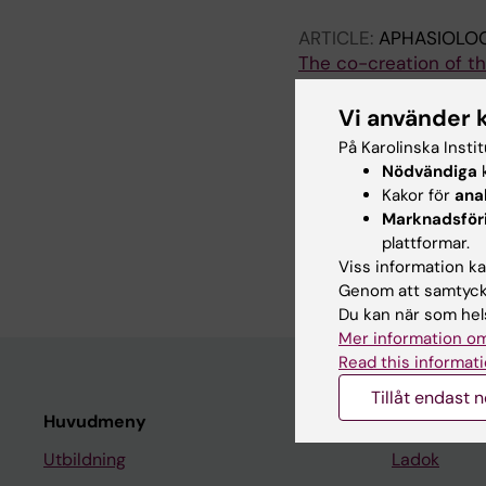
ARTICLE:
APHASIOLO
The co-creation of th
difficulties scale (F
Charalambous M; Eftim
Vi använder 
På Karolinska Insti
ARTICLE:
WORLD JOU
Nödvändiga
k
Randomized, placebo-
Kakor för
ana
use in women with re
Marknadsför
Tsiakoulias E; Gravas 
plattformar.
A; Kola K; Vacthsioli E
Viss information kan
Genom att samtycka
Du kan när som hels
Mer information om
Read this informati
Tillåt endast 
Huvudmeny
Student
Utbildning
Ladok