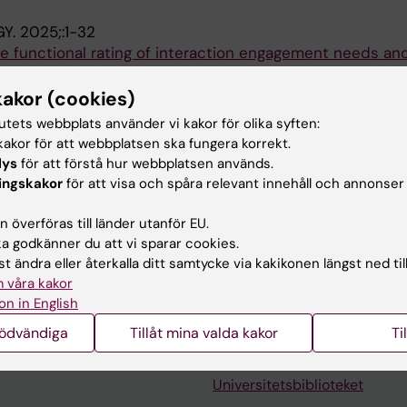
GY.
2025;:1-32
e functional rating of interaction engagement needs an
RIENDS) with people with aphasia
iou S; Andreou E; Tsiakoulia M; Phylactou P
kakor (cookies)
tutets webbplats använder vi kakor för olika syften:
RNAL OF UROLOGY.
2024;42(1):27
akor för att webbplatsen ska fungera korrekt.
controlled, double-blinded study of prophylactic cranb
lys
för att förstå hur webbplatsen används.
current uncomplicated cystitis
ingskakor
för att visa och spåra relevant innehåll och annonser
S; Hadjichristodoulou C; Oikonomou KG; Kyritsi M; Dadouli
Alla 
; Tsiakoulia M; Gianniou M; Tzortzis V
 överföras till länder utanför EU.
 godkänner du att vi sparar cookies.
t ändra eller återkalla ditt samtycke via kakikonen längst ned til
 våra kakor
on in English
nödvändiga
Tillåt mina valda kakor
Ti
Kontakta och besök KI
Universitetsbiblioteket