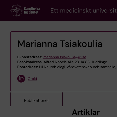
Skip
Ett medicinskt universit
to
main
content
Marianna Tsiakoulia
E-postadress:
marianna.tsiakoulia@ki.se
Besöksadress:
Alfred Nobels Allé 23, 14183 Huddinge
Postadress:
H1 Neurobiologi, vårdvetenskap och samhälle, 
Orcid
Publikationer
Artiklar