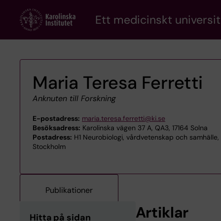
Skip
Ett medicinskt universit
to
main
content
Maria Teresa Ferretti
Anknuten till Forskning
E-postadress:
maria.teresa.ferretti@ki.se
Besöksadress:
Karolinska vägen 37 A, QA3, 17164 Solna
Postadress:
H1 Neurobiologi, vårdvetenskap och samhälle, H1 
Stockholm
Publikationer
Artiklar
Hitta på sidan