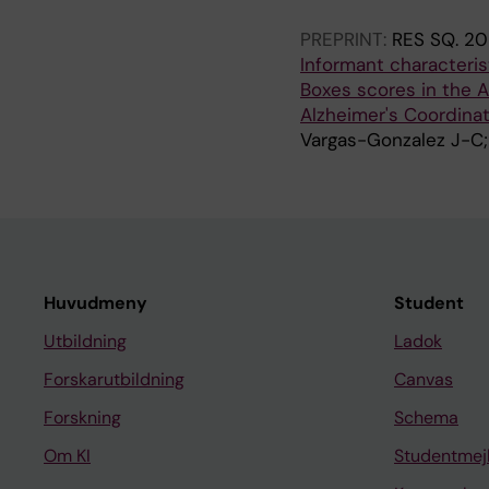
PREPRINT:
RES SQ.
20
Informant characteris
Boxes scores in the A
Alzheimer's Coordinat
Vargas-Gonzalez J-C; 
Huvudmeny
Student
Utbildning
Ladok
Forskarutbildning
Canvas
Forskning
Schema
Om KI
Studentmej