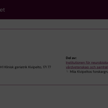
et
Del av:
Institutionen för neurobiolo
Klinisk geriatrik Kivipelto, 171 77
vårdvetenskap och samhäl
Miia Kivipeltos forskarg