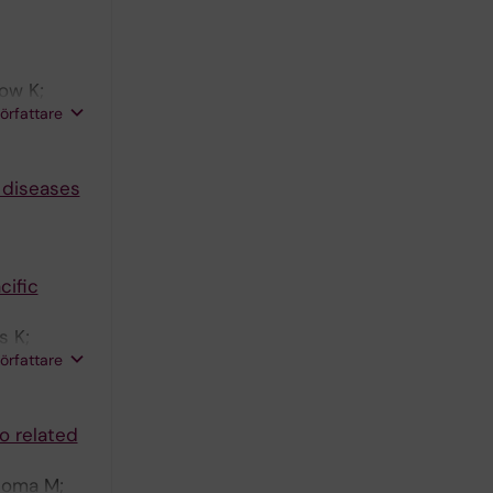
now K;
författare
e C
l diseases
cific
s K;
författare
go related
loma M;