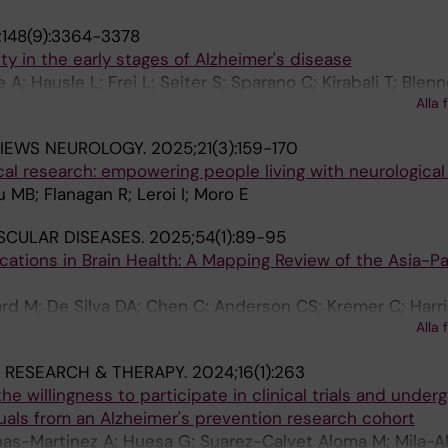
148(9):3364-3378
ity in the early stages of Alzheimer's disease
A; Hausle L; Frei L; Seiter S; Sparano C; Kirabali T; Blen
Alla 
 MT; Kulic L; Hock C; Nitsch RM; Treyer V; Gietl A; Gerick
VIEWS NEUROLOGY.
2025;21(3):159-170
ical research: empowering people living with neurologica
 MB; Flanagan R; Leroi I; Moro E
CULAR DISEASES.
2025;54(1):89-95
ations in Brain Health: A Mapping Review of the Asia-Pa
d M; De Silva DA; Chen C; Anderson CS; Kremer C; Harri
Alla 
MT; Caso V; Carcel C
 RESEARCH & THERAPY.
2024;16(1):263
e willingness to participate in clinical trials and under
uals from an Alzheimer's prevention research cohort
nas-Martinez A; Huesa G; Suarez-Calvet Aloma M; Mila-A