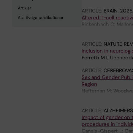
Artiklar
ARTICLE:
BRAIN.
2025;
Altered T-cell reactiv
Alla övriga publikationer
Rickenbach C; Mallone 
Zetterberg H; Ferretti
ARTICLE:
NATURE RE
Inclusion in neurolog
Ferretti MT; Uccheddu
ARTICLE:
CEREBROVAS
Sex and Gender Public
Region
Heffernan M; Woodwar
Sandset EC; Ferretti 
ARTICLE:
ALZHEIMERS
Impact of gender on th
procedures in individ
Canals-Gispert L; Ca