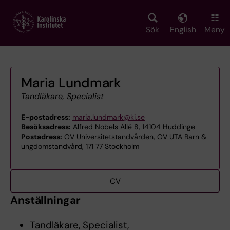
Skip
to
main
Sök
English
Meny
content
Maria Lundmark
Tandläkare, Specialist
E-postadress:
maria.lundmark@ki.se
Besöksadress:
Alfred Nobels Allé 8, 14104 Huddinge
Postadress:
OV Universitetstandvården, OV UTA Barn &
ungdomstandvård, 171 77 Stockholm
CV
Anställningar
Tandläkare, Specialist,