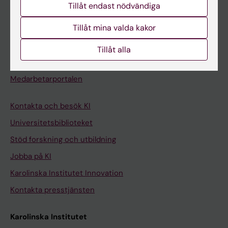
Tillåt endast nödvändiga
Kurs- och programwebbar
Tillåt mina valda kakor
Student på KI
Tillåt alla
Medarbetare
Medarbetarportalen
Kontakta och besök KI
Universitetsbiblioteket
Stöd forskning och utbildning
Jobba på KI
Karolinska Institutet Innovation
Kontakta presstjänsten
Karolinska Institutet