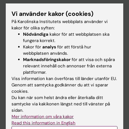
Utbildning
Vi använder kakor (cookies)
Forskarutbildning
På Karolinska Institutets webbplats använder vi
Forskning
kakor för olika syften:
Nödvändiga
kakor för att webbplatsen ska
Om KI
fungera korrekt.
Kakor för
analys
för att förstå hur
webbplatsen används.
På gång
Marknadsföringskakor
för att visa och spåra
Nyheter
relevant innehåll och annonser från externa
plattformar.
Kalender
Viss information kan överföras till länder utanför EU.
Genom att samtycka godkänner du att vi sparar
Student
cookies.
Ladok
Du kan när som helst ändra eller återkalla ditt
samtycke via kakikonen längst ned till vänster på
Canvas
sidan.
Schema
Mer information om våra kakor
Read this information in English
Studentmejlen