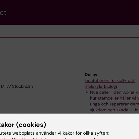
et
Del av:
Institutionen för cell- och
 171 77 Stockholm
molekylärbiologi
Nya celler i den vuxna 
hur stamceller håller vå
unga och reparerar dem
sjukdom och skada – Jo
Friséns forskargrupp
kakor (cookies)
tutets webbplats använder vi kakor för olika syften: