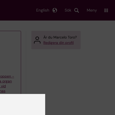
English
Sök
Meny
Är du Marcelo Toro?
Redigera din profil
kroppen -
ra organ
 vid
nas