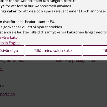
akor för att webbplatsen ska fungera korrekt.
lys
för att förstå hur webbplatsen används.
ingskakor
för att visa och spåra relevant innehåll och annonser
Kontakta och besök KI
 överföras till länder utanför EU.
 godkänner du att vi sparar cookies.
Universitetsbiblioteket
t ändra eller återkalla ditt samtycke via kakikonen längst ned til
Stöd forskning och utbildning
 våra kakor
on in English
Jobba på KI
nödvändiga
Tillåt mina valda kakor
Ti
len
Karolinska Institutet Innovati
programwebbar
Kontakta presstjänsten
KI
re
portalen