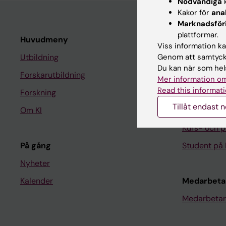
Nödvändiga
k
Kakor för
ana
Marknadsför
plattformar.
Huvudmeny
Student
Viss information kan
Genom att samtycka
Utbildning
Ladok
Du kan när som hels
Forskarutbildning
Canvas
Mer information om
Read this informati
Forskning
Schema
Tillåt endast 
Om KI
Studentmej
Kurs- och 
På gång
Student på 
Nyheter
Kalender
Medarbeta
Medarbetar