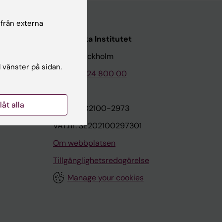
 från externa
Karolinska Institutet
171 77 Stockholm
l vänster på sidan.
Tel: 08-524 800 00
llåt alla
on
Org.nr: 202100-2973
VAT.nr: SE202100297301
Om webbplatsen
Tillgänglighetsredogörelse
Manage your cookies