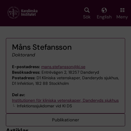
Skip
to
main
Sök
English
Meny
content
Måns Stefansson
Doktorand
E-postadress:
mans.stefansson@ki.se
Besöksadress:
Entrévägen 2, 18257 Danderyd
Postadress:
D1 Kliniska vetenskaper, Danderyds sjukhus,
D1 Infektion, 182 88 Stockholm
Del av:
Institutionen för kliniska vetenskaper, Danderyds sjukhus
Infektionssjukdomar vid KI DS
Publikationer
Artiklar