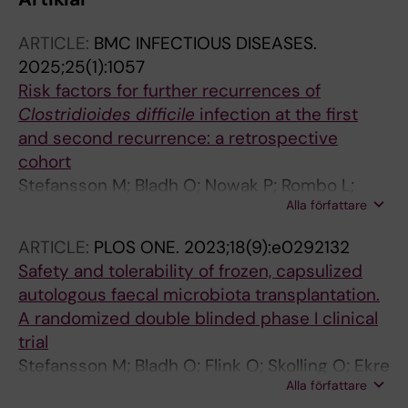
ARTICLE:
BMC INFECTIOUS DISEASES.
2025;25(1):1057
Risk factors for further recurrences of
Clostridioides difficile
infection at the first
and second recurrence: a retrospective
cohort
Stefansson M; Bladh O; Nowak P; Rombo L;
Alla författare
Hedenstierna M; Ursing J
ARTICLE:
PLOS ONE.
2023;18(9):e0292132
Safety and tolerability of frozen, capsulized
autologous faecal microbiota transplantation.
A randomized double blinded phase I clinical
trial
Stefansson M; Bladh O; Flink O; Skolling O; Ekre
Alla författare
H-P; Rombo L; Engstrand L; Ursing J