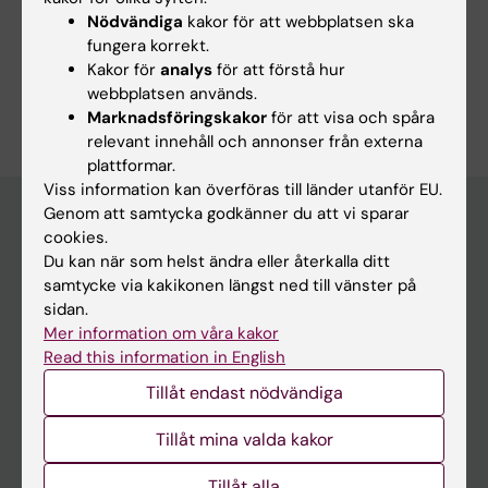
Forskningsområden:
Nödvändiga
kakor för att webbplatsen ska
fungera korrekt.
Epidemiologi
Kakor för
analys
för att förstå hur
Är du Måns Stefansson?
webbplatsen används.
Redigera din profil
Marknadsföringskakor
för att visa och spåra
relevant innehåll och annonser från externa
plattformar.
Viss information kan överföras till länder utanför EU.
Genom att samtycka godkänner du att vi sparar
cookies.
Huvudmeny
Du kan när som helst ändra eller återkalla ditt
samtycke via kakikonen längst ned till vänster på
Utbildning
sidan.
Forskarutbildning
Mer information om våra kakor
Read this information in English
Forskning
Tillåt endast nödvändiga
Om KI
Tillåt mina valda kakor
På gång
Tillåt alla