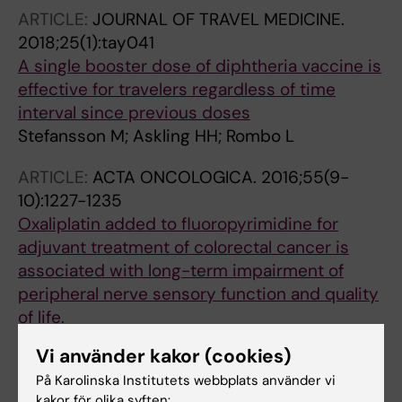
ARTICLE:
JOURNAL OF TRAVEL MEDICINE.
2018;25(1):tay041
A single booster dose of diphtheria vaccine is
effective for travelers regardless of time
interval since previous doses
Stefansson M; Askling HH; Rombo L
ARTICLE:
ACTA ONCOLOGICA.
2016;55(9-
10):1227-1235
Oxaliplatin added to fluoropyrimidine for
adjuvant treatment of colorectal cancer is
associated with long-term impairment of
peripheral nerve sensory function and quality
of life.
Stefansson M; Nygren P
Vi använder kakor (cookies)
På Karolinska Institutets webbplats använder vi
kakor för olika syften: