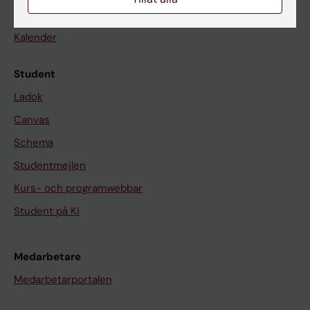
Nyheter
Kalender
Student
Ladok
Canvas
Schema
Studentmejlen
Kurs- och programwebbar
Student på KI
Medarbetare
Medarbetarportalen