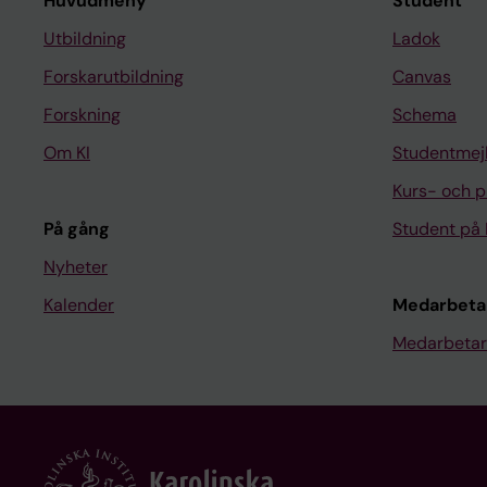
Huvudmeny
Student
Utbildning
Ladok
Forskarutbildning
Canvas
Forskning
Schema
Om KI
Studentmej
Kurs- och 
På gång
Student på 
Nyheter
Kalender
Medarbeta
Medarbetar