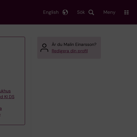
English
Sök
Meny
Är du Malin Einarsson?
Redigera din profil
jukhus
id KI DS
a
p