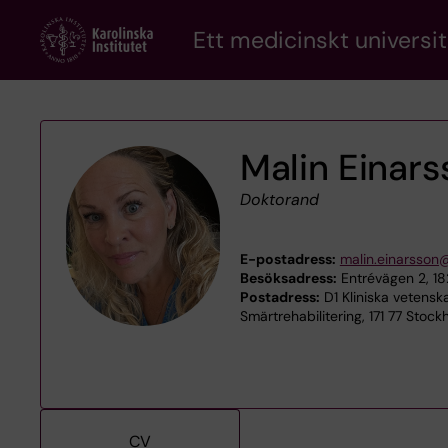
Skip
Ett medicinskt universit
to
main
content
Malin Einar
Doktorand
E-postadress:
malin.einarsson@
Besöksadress:
Entrévägen 2, 1
Postadress:
D1 Kliniska vetens
Smärtrehabilitering, 171 77 Stock
CV