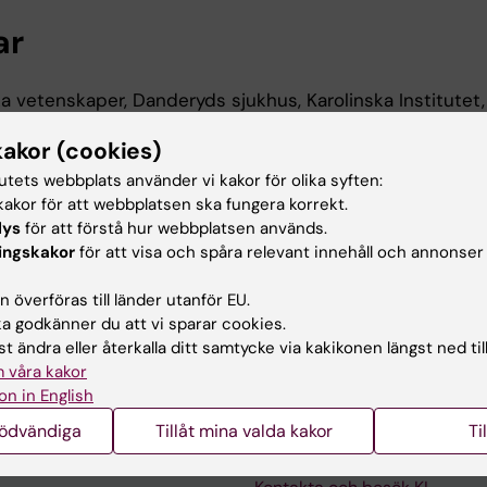
ar
ka vetenskaper, Danderyds sjukhus, Karolinska Institutet
kakor (cookies)
tutets webbplats använder vi kakor för olika syften:
 utbildning
akor för att webbplatsen ska fungera korrekt.
lys
för att förstå hur webbplatsen används.
ingskakor
för att visa och spåra relevant innehåll och annonser
rexamen Med Huvudområdet, Karolinska Institutet, 200
examen, Karolinska Institutet, 2001
 överföras till länder utanför EU.
 godkänner du att vi sparar cookies.
men, Karolinska Institutet, 2001
t ändra eller återkalla ditt samtycke via kakikonen längst ned til
 våra kakor
on in English
nödvändiga
Tillåt mina valda kakor
Ti