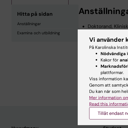
Anställning
Hitta på sidan
Anställningar
Doktorand, Klinis
2028
Examina och utbildning
Vi använder 
På Karolinska Insti
Examina och
Nödvändiga
k
Kakor för
ana
Marknadsför
Medicine Magiste
plattformar.
Medicine Kandidat
Viss information kan
Genom att samtycka
Arbetsterapeutexa
Du kan när som hels
Mer information om
Read this informati
Tillåt endast 