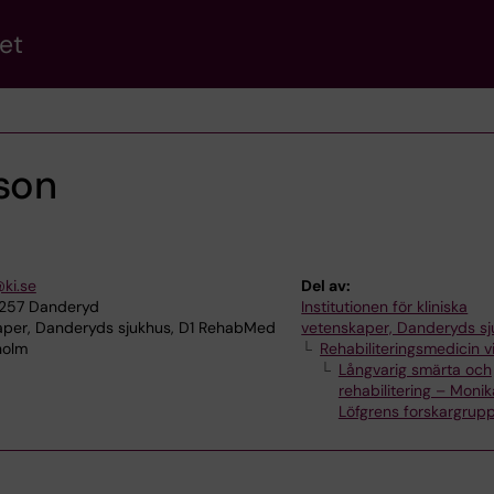
et
sson
ki.se
Del av:
8257 Danderyd
Institutionen för kliniska
kaper, Danderyds sjukhus, D1 RehabMed
vetenskaper, Danderyds s
holm
Rehabiliteringsmedicin v
Långvarig smärta och
rehabilitering – Monik
Löfgrens forskargrup