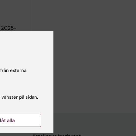
, 2025-
 från externa
9
l vänster på sidan.
llåt alla