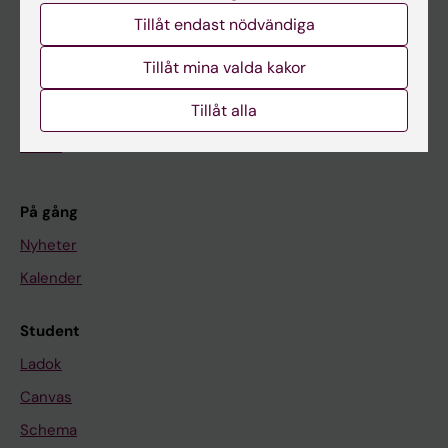
Huvudmeny
Tillåt endast nödvändiga
Utbildning
Tillåt mina valda kakor
Forskarutbildning
Tillåt alla
Forskning
Om KI
På gång
Nyheter
Kalender
Student
Ladok
Canvas
Schema