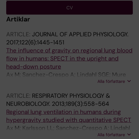
CV
Artiklar
ARTICLE:
JOURNAL OF APPLIED PHYSIOLOGY.
2017;122(6):1445-1451
The influence of gravity on regional lung blood
flow in humans: SPECT in the upright and
head-down posture
Ax M; Sanchez-Crespo A; Lindahl SGE; Mure
Alla författare
M; Petersson J
ARTICLE:
RESPIRATORY PHYSIOLOGY &
NEUROBIOLOGY.
2013;189(3):558-564
Regional lung ventilation in humans during
hypergravity studied with quantitative SPECT
Ax M; Karlsson LL; Sanchez-Crespo A; Lindahl
Alla författare
SGE; Linnarsson D; Mure M; Petersson J