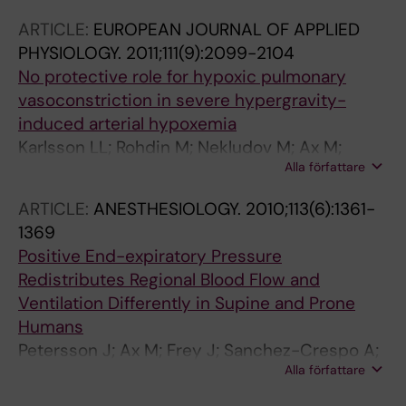
ARTICLE:
EUROPEAN JOURNAL OF APPLIED
PHYSIOLOGY.
2011;111(9):2099-2104
No protective role for hypoxic pulmonary
vasoconstriction in severe hypergravity-
induced arterial hypoxemia
Karlsson LL; Rohdin M; Nekludov M; Ax M;
Alla författare
Petersson J
ARTICLE:
ANESTHESIOLOGY.
2010;113(6):1361-
1369
Positive End-expiratory Pressure
Redistributes Regional Blood Flow and
Ventilation Differently in Supine and Prone
Humans
Petersson J; Ax M; Frey J; Sanchez-Crespo A;
Alla författare
Lindahl SGE; Mure M