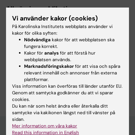
Alla övriga publikationer
Vi använder kakor (cookies)
DOCTORAL THESIS:
2019
På Karolinska Institutets webbplats använder vi
Body posture and gravity as determinants of
kakor för olika syften:
lung perfusion and ventilation
Nödvändiga
kakor för att webbplatsen ska
Ax M
fungera korrekt.
Kakor för
analys
för att förstå hur
webbplatsen används.
Marknadsföringskakor
för att visa och spåra
Forskningsområden:
relevant innehåll och annonser från externa
plattformar.
Anestesi och intensivvård
Viss information kan överföras till länder utanför EU.
Är du Malin Ax?
Genom att samtycka godkänner du att vi sparar
Redigera din profil
cookies.
Du kan när som helst ändra eller återkalla ditt
samtycke via kakikonen längst ned till vänster på
sidan.
Mer information om våra kakor
Read this information in English