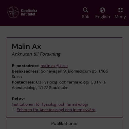
Skip
to
main
Sök
English
Meny
content
Malin Ax
Anknuten till Forskning
E-postadress:
malin.ax@ki.se
Besöksadress:
Solnavägen 9, Biomedicum B5, 17165
Solna
Postadress:
C3 Fysiologi och farmakologi, C3 FyFa
Anestesiologi, 171 77 Stockholm
Del av:
Institutionen för fysiologi och farmakologi
Enheten för Anestesiologi och intensivvård
Publikationer