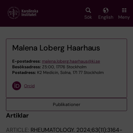
Skip
to
main
Sök
English
Meny
content
Malena Loberg Haarhaus
E-postadress:
malena.loberg.haarhaus@ki.se
Besöksadress:
Z5:00, 17176 Stockholm
Postadress:
K2 Medicin, Solna, 171 77 Stockholm
Orcid
Publikationer
Artiklar
ARTICLE:
RHEUMATOLOGY.
2024;63(11):3164-