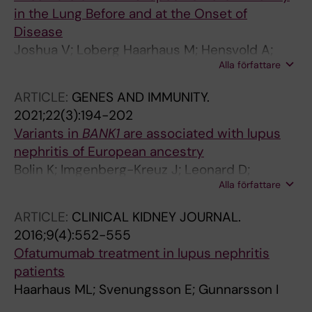
in the Lung Before and at the Onset of
Disease
Joshua V; Loberg Haarhaus M; Hensvold A;
Alla författare
Wahamaa H; Gerstner C; Hansson M;
Israelsson L; Stalesen R; Skoeld M; Grunewald
ARTICLE:
GENES AND IMMUNITY.
J; Klareskog L; Groenwall C; Rethi B; Catrina A;
2021;22(3):194-202
Malmstrom V
Variants in
BANK1
are associated with lupus
nephritis of European ancestry
Bolin K; Imgenberg-Kreuz J; Leonard D;
Alla författare
Sandling JK; Alexsson A; Pucholt P; Haarhaus
ML; Almlof JC; Nititham J; Jonsen A; Sjowall C;
ARTICLE:
CLINICAL KIDNEY JOURNAL.
Bengtsson AA; Rantapaa-Dahlqvist S;
2016;9(4):552-555
Svenungsson E; Gunnarsson I; Syvanen A-C;
Ofatumumab treatment in lupus nephritis
Lerang K; Troldborg A; Voss A; Molberg O;
patients
Jacobsen S; Criswell L; Ronnblom L; Nordmark
Haarhaus ML; Svenungsson E; Gunnarsson I
G