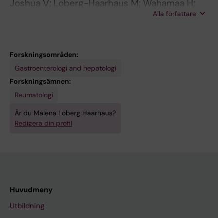
Joshua V; Loberg-Haarhaus M; Wahamaa H;
Alla författare
Hensvold A; Skold M; Grunewald J; Klareskog L;
Malmstrom V; Catrina A
Forskningsområden:
Gastroenterologi and hepatologi
Forskningsämnen:
Reumatologi
Är du Malena Loberg Haarhaus?
Redigera din profil
Huvudmeny
Utbildning