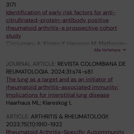
3171
Identification of early risk factors for anti-
citrullinated-protein-antibody positive
rheumatoid arthritis-a prospective cohort
study
Circiumaru A; Kisten Y; Hansson M; Mathsson-
Alla författare
Alm L; Joshua V; Waehaemaa H; Loberg
Haarhaus M; Lindqvist J; Padyukov L; Catrina
JOURNAL ARTICLE:
REVISTA COLOMBIANA DE
S-B; Fei G; Vivar N; Rezaei H; af Klint E; Antovic
REUMATOLOGIA.
2024;31:s74-s81
A; Rethi B; Catrina AI; Hensvold A
The lung as a target and as an initiator of
rheumatoid arthritis-associated immunity:
Implications for interstitial lung disease
Haarhaus ML; Klareskog L
ARTICLE:
ARTHRITIS & RHEUMATOLOGY.
2023;75(11):1910-1922
Rheumatoid Arthritis-Specific Autoimmunity