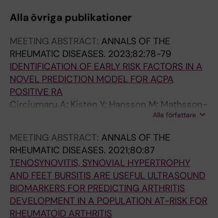
Alla övriga publikationer
MEETING ABSTRACT:
ANNALS OF THE
RHEUMATIC DISEASES.
2023;82:78-79
IDENTIFICATION OF EARLY RISK FACTORS IN A
NOVEL PREDICTION MODEL FOR ACPA
POSITIVE RA
Circiumaru A; Kisten Y; Hansson M; Mathsson-
Alla författare
Alm L; Joshua V; Wahamaa H; Haarhaus ML;
Lindqvist J; Guozhong F; Pomiano NV; Rezaei
MEETING ABSTRACT:
ANNALS OF THE
H; Af Klint E; Antovic A; Rethi B; Catrina A;
RHEUMATIC DISEASES.
2021;80:87
Hensvold A
TENOSYNOVITIS, SYNOVIAL HYPERTROPHY
AND FEET BURSITIS ARE USEFUL ULTRASOUND
BIOMARKERS FOR PREDICTING ARTHRITIS
DEVELOPMENT IN A POPULATION AT-RISK FOR
RHEUMATOID ARTHRITIS