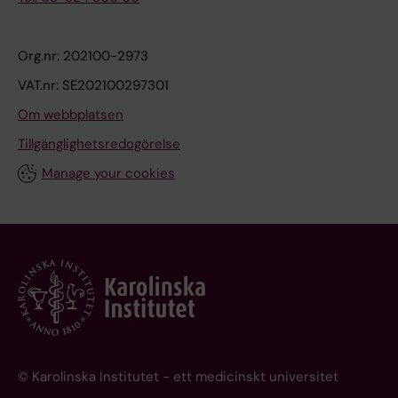
Org.nr: 202100-2973
VAT.nr: SE202100297301
Om webbplatsen
Tillgänglighetsredogörelse
Manage your cookies
© Karolinska Institutet - ett medicinskt universitet