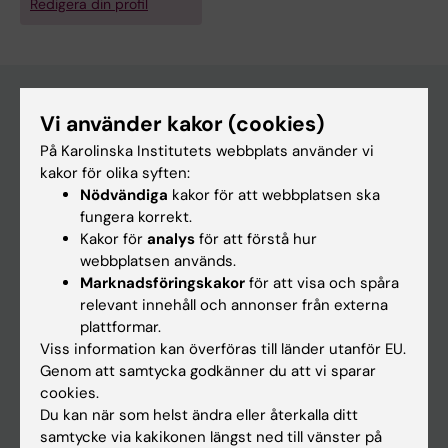
Redigera din profil
Vi använder kakor (cookies)
Huvudmeny
På Karolinska Institutets webbplats använder vi
kakor för olika syften:
Utbildning
Nödvändiga
kakor för att webbplatsen ska
Forskarutbildning
fungera korrekt.
Kakor för
analys
för att förstå hur
Forskning
webbplatsen används.
Om KI
Marknadsföringskakor
för att visa och spåra
relevant innehåll och annonser från externa
plattformar.
På gång
Viss information kan överföras till länder utanför EU.
Genom att samtycka godkänner du att vi sparar
Nyheter
cookies.
Kalender
Du kan när som helst ändra eller återkalla ditt
samtycke via kakikonen längst ned till vänster på