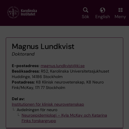
Skip
to
main
Sök
English
Meny
content
Magnus Lundkvist
Doktorand
E-postadress:
magnus.lundkvist@ki.se
Besöksadress:
R52, Karolinska Universitetssjukhuset
Huddinge, 14186 Stockholm
Postadress:
K8 Klinisk neurovetenskap, K8 Neuro
Fink/McKay, 171 77 Stockholm
Del av:
Institutionen för klinisk neurovetenskap
Avdelningen för neuro
Neuroepidemiologi – Kyla McKay och Katarina
Finks forskargrupp