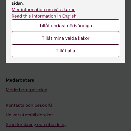
Student
sidan.
Mer information om våra kakor
Ladok
Read this information in English
Canvas
Tillåt endast nödvändiga
Schema
Tillåt mina valda kakor
Studentmejlen
Tillåt alla
Kurs- och programwebbar
Student på KI
Medarbetare
Medarbetarportalen
Kontakta och besök KI
Universitetsbiblioteket
Stöd forskning och utbildning