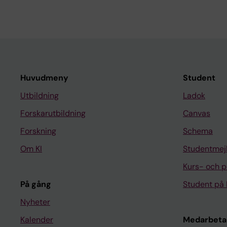
Portman JR; Matchett 
Carragher NO; Kendall
PN; Weston CJ; Iredal
Henderson NC
Huvudmeny
Student
Utbildning
Ladok
Forskarutbildning
Canvas
Forskning
Schema
Om KI
Studentmej
Kurs- och 
På gång
Student på 
Nyheter
Kalender
Medarbeta