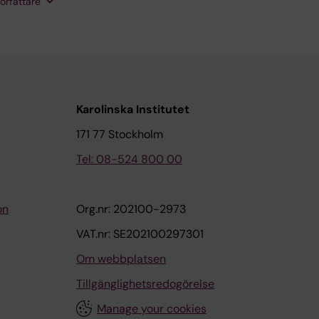
Tormo R;
författare
 Newsome
mann SA;
Karolinska Institutet
171 77 Stockholm
Tel: 08-524 800 00
on
Org.nr: 202100-2973
VAT.nr: SE202100297301
Om webbplatsen
Tillgänglighetsredogörelse
Manage your cookies