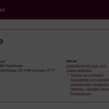
et
e
.se
Del av:
7165 Stockholm
Institutionen för cell- och
lärbiologi, C5 CMB Johnson, 171 77
molekylärbiologi
Effekter av syrebrist i
fysiologiska och patolog
sammanhang, syreinduc
faktorer – Randall John
forskargrupp