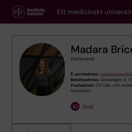
Skip
Ett medicinskt universit
to
main
content
Madara Bric
Doktorand
E-postadress:
madara.brice@ki
Besöksadress:
Solnavägen 9, 1
Postadress:
C5 Cell- och moleky
Stockholm
Orcid