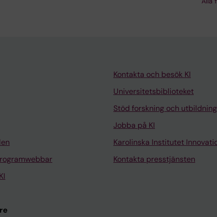
KP; Brice M; Marwick JA; Taylor RS; Efremova M; Vento-
Alla 
 TJ; Fallowfield JA; Harrison EM; Mole DJ; Wigmore SJ;
e JP; Tacke F; Pollard JW; Ponting CP; Marioni JC; Teich
Kontakta och besök KI
Universitetsbiblioteket
Stöd forskning och utbildning
Jobba på KI
len
Karolinska Institutet Innovati
programwebbar
Kontakta presstjänsten
KI
re