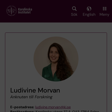
Skip
to
main
Sök
English
Meny
content
Ludivine Morvan
Anknuten till Forskning
E-postadress:
ludivine.morvan@ki.se
Besöksadress:
Karolinska vägen 37 A, QA3, 17164 Solna