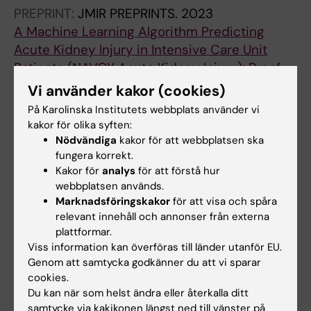
PREPRINT:
JMIR PREPRINTS.
2023
A Machine Learning Algorithm Predicting
Acute Kidney Injury in Intensive Care Unit
Patients (NAVOY Acute Kidney Injury): Proof-
of-Concept Study (Preprint)
Vi använder kakor (cookies)
Persson I; Grünwald A; Morvan L; Becedas D;
På Karolinska Institutets webbplats använder vi
Alla författare
Arlbrandt M
kakor för olika syften:
Nödvändiga
kakor för att webbplatsen ska
PREPRINT:
TECHRXIV.
2022
fungera korrekt.
Multiple myeloma prognosis from PET
Kakor för
analys
för att förstå hur
images:deep survival losses and contrastive
webbplatsen används.
Marknadsföringskakor
för att visa och spåra
pre-training
relevant innehåll och annonser från externa
Morvan L
plattformar.
Viss information kan överföras till länder utanför EU.
DOCTORAL THESIS:
2021
Genom att samtycka godkänner du att vi sparar
Prédiction de la progression du myélome
cookies.
multiple par imagerie TEP : Adaptation des
Du kan när som helst ändra eller återkalla ditt
forêts de survie aléatoires et de réseaux de
samtycke via kakikonen längst ned till vänster på