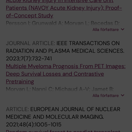
Acute Kidney Injury in Intensive Care Unit
Patients (NAVOY Acute Kidney Injury): Proof-
of-Concept Study
Persson I; Grunwald A; Morvan L; Becedas D;
Alla författare
Arlbrandt M
JOURNAL ARTICLE:
IEEE TRANSACTIONS ON
RADIATION AND PLASMA MEDICAL SCIENCES.
2023;7(7):732-741
Multiple Myeloma Prognosis From PET Images:
Deep Survival Losses and Contrastive
Pretraining
Morvan L; Nanni C; Michaud A-V; Jamet B;
Alla författare
Bailly C; Bodet-Milin C; Chauvie S; Touzeau C;
Moreau P; Zamagni E; Kraeber-Bodere F;
ARTICLE:
EUROPEAN JOURNAL OF NUCLEAR
Carlier T; Mateus D
MEDICINE AND MOLECULAR IMAGING.
2021;48(4):1005-1015