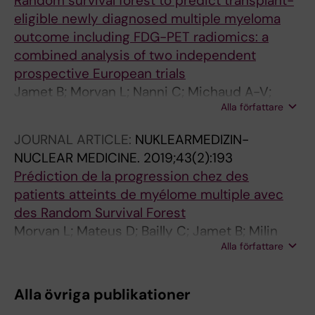
Random survival forest to predict transplant-
eligible newly diagnosed multiple myeloma
outcome including FDG-PET radiomics: a
combined analysis of two independent
prospective European trials
Jamet B; Morvan L; Nanni C; Michaud A-V;
Alla författare
Bailly C; Chauvie S; Moreau P; Touzeau C;
Zamagni E; Bodet-Milin C; Kraeber-Bodere F;
JOURNAL ARTICLE:
NUKLEARMEDIZIN-
Mateus D; Carlier T
NUCLEAR MEDICINE.
2019;43(2):193
Prédiction de la progression chez des
patients atteints de myélome multiple avec
des Random Survival Forest
Morvan L; Mateus D; Bailly C; Jamet B; Milin
Alla författare
CB; Bodéré FK; Moreau P; Touzeau C; Carlier T
Alla övriga publikationer