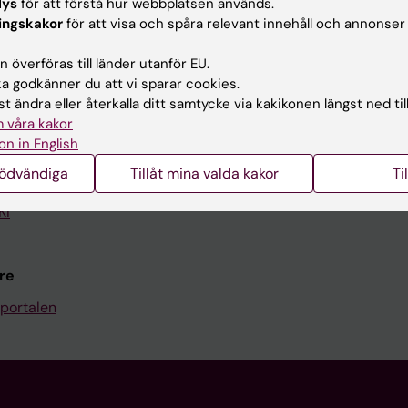
lys
för att förstå hur webbplatsen används.
Kontakta och besök KI
ingskakor
för att visa och spåra relevant innehåll och annonser
Universitetsbiblioteket
 överföras till länder utanför EU.
 godkänner du att vi sparar cookies.
Stöd forskning och utbildning
t ändra eller återkalla ditt samtycke via kakikonen längst ned til
Jobba på KI
 våra kakor
on in English
len
Karolinska Institutet Innovati
nödvändiga
Tillåt mina valda kakor
Ti
programwebbar
Kontakta presstjänsten
KI
re
portalen