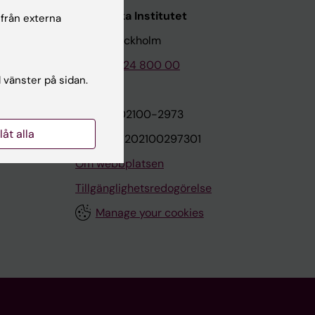
Karolinska Institutet
 från externa
171 77 Stockholm
Tel: 08-524 800 00
l vänster på sidan.
on
Org.nr: 202100-2973
llåt alla
VAT.nr: SE202100297301
Om webbplatsen
Tillgänglighetsredogörelse
Manage your cookies