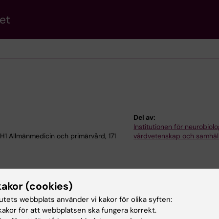
et
Del av:
Institutionen för neurobiolo
H1 Allmänmedicin och primärvård, 171
vårdvetenskap och samhäl
kakor (cookies)
tutets webbplats använder vi kakor för olika syften:
akor för att webbplatsen ska fungera korrekt.