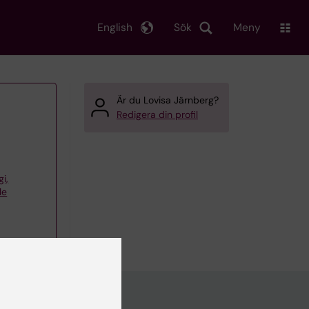
English
Sök
Meny
Är du Lovisa Järnberg?
Redigera din profil
gi,
le