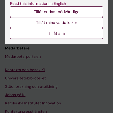
Read this information in English
Schema
Tillåt endast nödvändiga
Studentmejlen
Tillåt mina valda kakor
Kurs- och programwebbar
Student på KI
Tillåt alla
Medarbetare
Medarbetarportalen
Kontakta och besök KI
Universitetsbiblioteket
Stöd forskning och utbildning
Jobba på KI
Karolinska Institutet Innovation
Kontakta presstjänsten