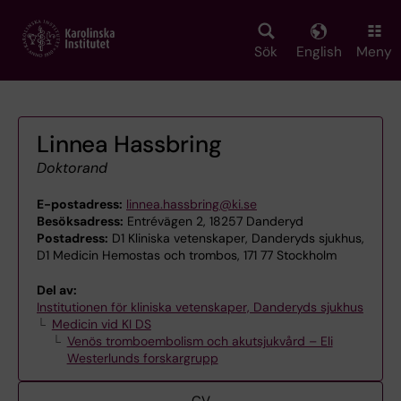
Skip
to
main
Sök
English
Meny
content
Linnea Hassbring
Doktorand
E-postadress:
linnea.hassbring@ki.se
Besöksadress:
Entrévägen 2, 18257 Danderyd
Postadress:
D1 Kliniska vetenskaper, Danderyds sjukhus,
D1 Medicin Hemostas och trombos, 171 77 Stockholm
Del av:
Institutionen för kliniska vetenskaper, Danderyds sjukhus
Medicin vid KI DS
Venös tromboembolism och akutsjukvård – Eli
Westerlunds forskargrupp