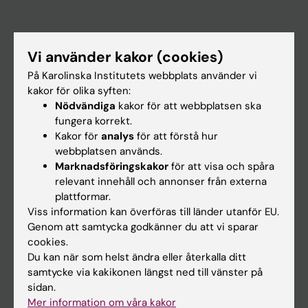
Huvudmeny
Vi använder kakor (cookies)
Utbildning
På Karolinska Institutets webbplats använder vi
Forskarutbildning
kakor för olika syften:
Nödvändiga
kakor för att webbplatsen ska
Forskning
fungera korrekt.
Om KI
Kakor för
analys
för att förstå hur
webbplatsen används.
Marknadsföringskakor
för att visa och spåra
På gång
relevant innehåll och annonser från externa
plattformar.
Nyheter
Viss information kan överföras till länder utanför EU.
Kalender
Genom att samtycka godkänner du att vi sparar
cookies.
Du kan när som helst ändra eller återkalla ditt
Student
samtycke via kakikonen längst ned till vänster på
Ladok
sidan.
Mer information om våra kakor
Canvas