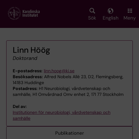
Skip
to
main
Sök
English
Meny
content
Linn Höög
Doktorand
E-postadress:
linn.hoog@ki.se
Besöksadress:
Alfred Nobels Allé 23, D2, Flemingsberg,
14183 Huddinge
Postadress:
H1 Neurobiologi, vårdvetenskap och
samhälle, H1 Omvårdnad Omv enhet 2, 171 77 Stockholm
Del av:
Institutionen för neurobiologi, vårdvetenskap och
samhälle
Publikationer