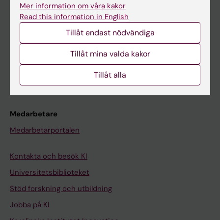
Ladok
Mer information om våra kakor
Canvas
Read this information in English
Tillåt endast nödvändiga
Schema
Studentmejlen
Tillåt mina valda kakor
Kurs- och programwebbar
Tillåt alla
Student på KI
Medarbetare
Medarbetarportalen
Kontakta och besök KI
Universitetsbiblioteket
Stöd forskning och utbildning
Jobba på KI