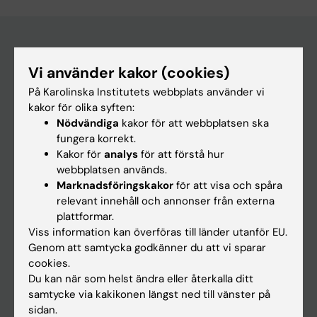
Huvudmeny
Vi använder kakor (cookies)
På Karolinska Institutets webbplats använder vi
Utbildning
kakor för olika syften:
Forskarutbildning
Nödvändiga
kakor för att webbplatsen ska
fungera korrekt.
Forskning
Kakor för
analys
för att förstå hur
Om KI
webbplatsen används.
Marknadsföringskakor
för att visa och spåra
relevant innehåll och annonser från externa
På gång
plattformar.
Viss information kan överföras till länder utanför EU.
Nyheter
Genom att samtycka godkänner du att vi sparar
Kalender
cookies.
Du kan när som helst ändra eller återkalla ditt
Student
samtycke via kakikonen längst ned till vänster på
sidan.