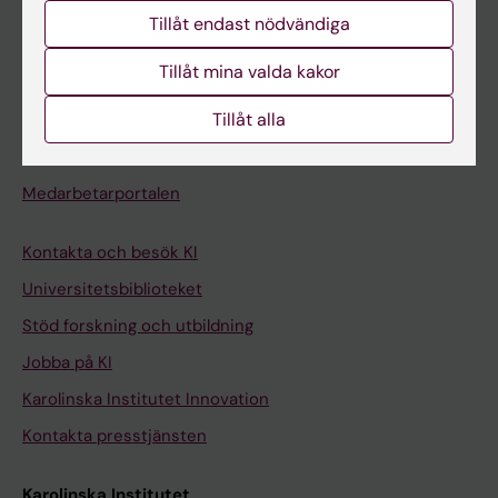
Studentmejlen
Tillåt endast nödvändiga
Kurs- och programwebbar
Tillåt mina valda kakor
Student på KI
Tillåt alla
Medarbetare
Medarbetarportalen
Kontakta och besök KI
Universitetsbiblioteket
Stöd forskning och utbildning
Jobba på KI
Karolinska Institutet Innovation
Kontakta presstjänsten
Karolinska Institutet