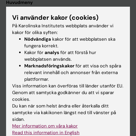
Huvudmeny
Utbildning
Vi använder kakor (cookies)
Forskarutbildning
På Karolinska Institutets webbplats använder vi
kakor för olika syften:
Forskning
Nödvändiga
kakor för att webbplatsen ska
Om KI
fungera korrekt.
Kakor för
analys
för att förstå hur
webbplatsen används.
På gång
Marknadsföringskakor
för att visa och spåra
relevant innehåll och annonser från externa
Nyheter
plattformar.
Kalender
Viss information kan överföras till länder utanför EU.
Genom att samtycka godkänner du att vi sparar
Student
cookies.
Du kan när som helst ändra eller återkalla ditt
Ladok
samtycke via kakikonen längst ned till vänster på
Canvas
sidan.
Mer information om våra kakor
Schema
Read this information in English