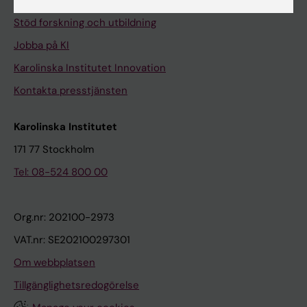
Universitetsbiblioteket
Stöd forskning och utbildning
Jobba på KI
Karolinska Institutet Innovation
Kontakta presstjänsten
Karolinska Institutet
171 77 Stockholm
Tel: 08-524 800 00
Org.nr: 202100-2973
VAT.nr: SE202100297301
Om webbplatsen
Tillgänglighetsredogörelse