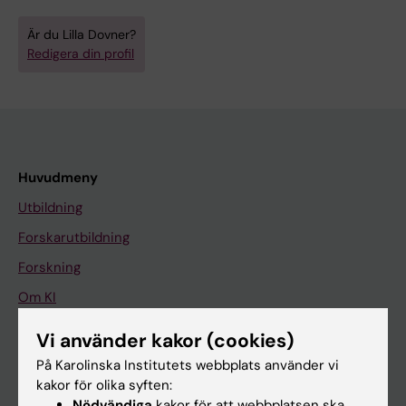
Är du Lilla Dovner?
Redigera din profil
Huvudmeny
Utbildning
Forskarutbildning
Forskning
Om KI
Vi använder kakor (cookies)
På gång
På Karolinska Institutets webbplats använder vi
kakor för olika syften:
Nyheter
Nödvändiga
kakor för att webbplatsen ska