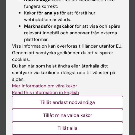
Kalender
fungera korrekt.
Kakor för
analys
för att förstå hur
webbplatsen används.
Student
Marknadsföringskakor
för att visa och spåra
Ladok
relevant innehåll och annonser från externa
plattformar.
Canvas
Viss information kan överföras till länder utanför EU.
Schema
Genom att samtycka godkänner du att vi sparar
cookies.
Studentmejlen
Du kan när som helst ändra eller återkalla ditt
Kurs- och programwebbar
samtycke via kakikonen längst ned till vänster på
sidan.
Student på KI
Mer information om våra kakor
Read this information in English
Medarbetare
Tillåt endast nödvändiga
Medarbetarportalen
Tillåt mina valda kakor
Kontakta och besök KI
Tillåt alla