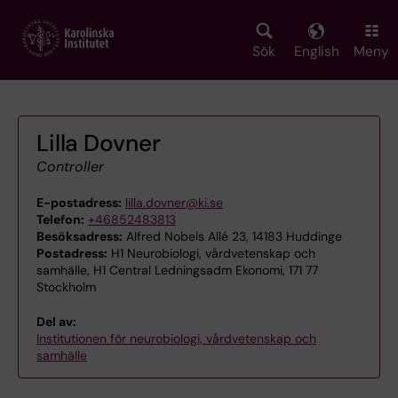
Skip
to
main
Sök
English
Meny
content
Lilla Dovner
Controller
E-postadress:
lilla.dovner@ki.se
Telefon:
+46852483813
Besöksadress:
Alfred Nobels Allé 23, 14183 Huddinge
Postadress:
H1 Neurobiologi, vårdvetenskap och
samhälle, H1 Central Ledningsadm Ekonomi, 171 77
Stockholm
Del av:
Institutionen för neurobiologi, vårdvetenskap och
samhälle