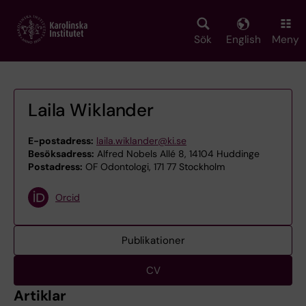
Skip
to
main
Sök
English
Meny
content
Laila Wiklander
E-postadress:
laila.wiklander@ki.se
Besöksadress:
Alfred Nobels Allé 8, 14104 Huddinge
Postadress:
OF Odontologi, 171 77 Stockholm
Orcid
Publikationer
CV
Artiklar