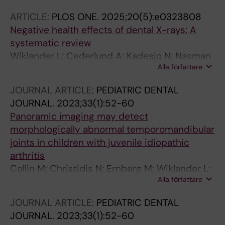
ARTICLE:
PLOS ONE.
2025;20(5):e0323808
Negative health effects of dental X-rays: A
systematic review
Wiklander L; Cederlund A; Kadesjo N; Nasman
Alla författare
P; Tranaeus S; Naimi-Akbar A
JOURNAL ARTICLE:
PEDIATRIC DENTAL
JOURNAL.
2023;33(1):52-60
Panoramic imaging may detect
morphologically abnormal temporomandibular
joints in children with juvenile idiopathic
arthritis
Collin M; Christidis N; Ernberg M; Wiklander L;
Alla författare
Arvidsson LZ; Larheim TA; Hedenberg-
Magnusson B
JOURNAL ARTICLE:
PEDIATRIC DENTAL
JOURNAL.
2023;33(1):52-60