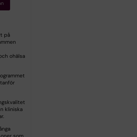
an
rt på
rammen
och ohälsa
programmet
tanför
ngskvalitet
n kliniska
r.
långa
rsoner som