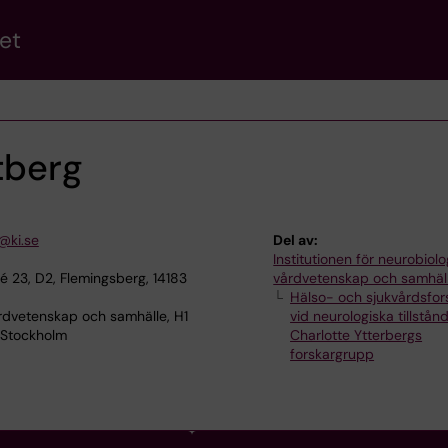
et
tberg
g@ki.se
Del av:
Institutionen för neurobiolo
é 23, D2, Flemingsberg, 14183
vårdvetenskap och samhäl
Hälso- och sjukvårdsfor
rdvetenskap och samhälle, H1
vid neurologiska tillstån
 Stockholm
Charlotte Ytterbergs
forskargrupp