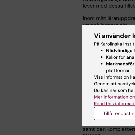
lever med dessa tillst
Inom mitt läraruppdra
utvecklingsprojekt.
Vi använder 
På Karolinska Insti
Nödvändiga
k
Kakor för
ana
Undervisni
Marknadsför
plattformar.
Viss information kan
Jag är lektor och Doc
Genom att samtycka
Sjuksköterskeprogra
Du kan när som hels
och inom andra kurse
Mer information om
Forskningsmetodik, 
Read this informati
som kursansvarig elle
Tillåt endast 
Sedan 2020 har jag e
samt den komplettera