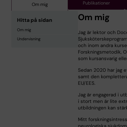
Publikationer
Om mig
Om mig
Hitta på sidan
Om mig
Jag är lektor och Doc
Sjuksköterskeprogra
Undervisning
och inom andra kurse
Forskningsmetodik, 
som kursansvarig elle
Sedan 2020 har jag e
samt den komplettera
EU/EES.
Jag är engagerad i ut
i stort men är lite e
utbildningen kan stär
Mitt forskningsintres
neurologiska sjukdom