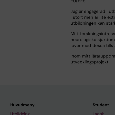
EU/EES.
Jag är engagerad i ut
i stort men är lite e
utbildningen kan stär
Mitt forskningsintres
neurologiska sjukdom
lever med dessa tillst
Inom mitt läraruppdra
utvecklingsprojekt.
Huvudmeny
Student
Utbildning
Ladok