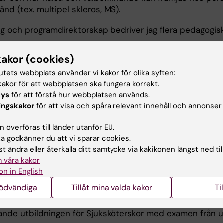
ånd (tex. multipel skleros, MS).
g och programdirektorskap bedriver jag flera pedagogis
kakor (cookies)
tutets webbplats använder vi kakor för olika syften:
akor för att webbplatsen ska fungera korrekt.
lys
för att förstå hur webbplatsen används.
ng
ingskakor
för att visa och spåra relevant innehåll och annonser
 överföras till länder utanför EU.
ent på NVS, KI, där jag har undervisat sedan 2007, primä
 godkänner du att vi sparar cookies.
mmets kurser men även på Specialistsjuksköterskeprog
t ändra eller återkalla ditt samtycke via kakikonen längst ned til
r. Jag har undervisning främst inom kurser med
 våra kakor
Omvårdnadsvetenskap, och med Omvårdnad inom hälsa 
on in English
r examinator.
nödvändiga
Tillåt mina valda kakor
Ti
tt förordnande som programdirektor för Sjuksköterske
nde utbildningen för Sjuksköterskor med examen från u