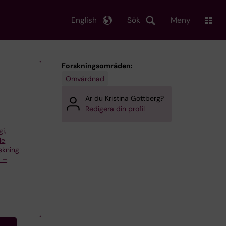
English
Sök
Meny
Forskningsområden:
Omvårdnad
Är du Kristina Gottberg?
Redigera din profil
gi,
le
skning
d –