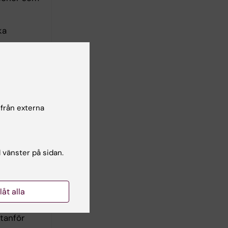
ka
 från externa
rt på
rammen
l vänster på sidan.
och ohälsa
llåt alla
programmet
tanför