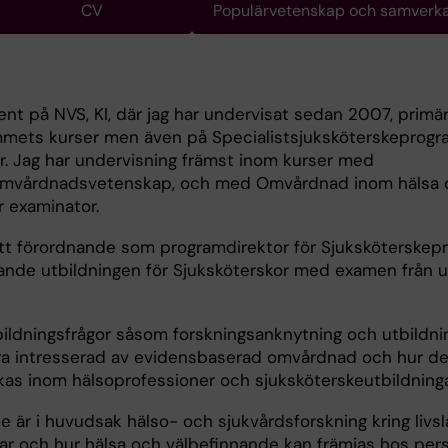
CV
Populärvetenskap och samverk
ent på NVS, KI, där jag har undervisat sedan 2007, primä
mmets kurser men även på Specialistsjuksköterskeprog
r. Jag har undervisning främst inom kurser med
Omvårdnadsvetenskap, och med Omvårdnad inom hälsa 
r examinator.
tt förordnande som programdirektor för Sjuksköterske
nde utbildningen för Sjuksköterskor med examen från u
bildningsfrågor såsom forskningsanknytning och utbildni
xtra intresserad av evidensbaserad omvårdnad och hur de
kas inom hälsoprofessioner och sjuksköterskeutbildninga
se är i huvudsak hälso- och sjukvårdsforskning kring livs
ar och hur hälsa och välbefinnande kan främjas hos pe