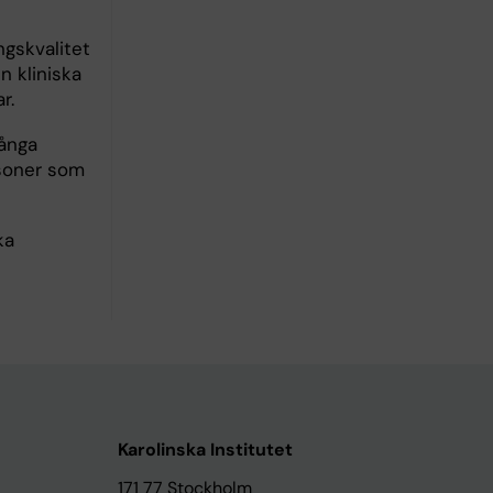
ngskvalitet
n kliniska
r.
långa
rsoner som
ka
Karolinska Institutet
171 77 Stockholm