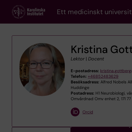
Skip
Ett medicinskt universit
to
main
content
Kristina Got
Lektor
|
Docent
E-postadress:
kristina.gottber
Telefon:
+46852483629
Besöksadress:
Alfred Nobels All
Huddinge
Postadress:
H1 Neurobiologi, vå
Omvårdnad Omv enhet 2, 171 77
Orcid