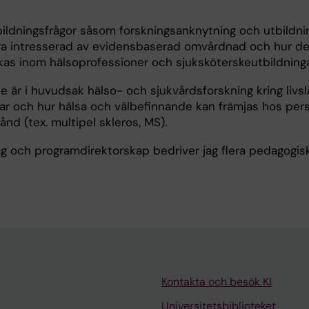
bildningsfrågor såsom forskningsanknytning och utbildni
xtra intresserad av evidensbaserad omvårdnad och hur de
kas inom hälsoprofessioner och sjuksköterskeutbildninga
se är i huvudsak hälso- och sjukvårdsforskning kring livs
ar och hur hälsa och välbefinnande kan främjas hos pe
ånd (tex. multipel skleros, MS).
g och programdirektorskap bedriver jag flera pedagogis
Kontakta och besök KI
Universitetsbiblioteket