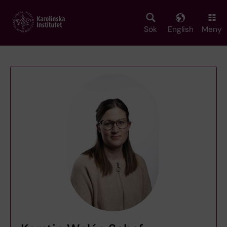
Skip
to
main
Sök
English
Meny
content