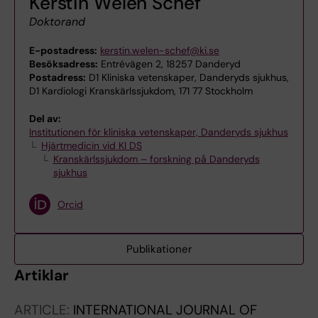
Kerstin Welén Schef
Doktorand
E-postadress:
kerstin.welen-schef@ki.se
Besöksadress:
Entrévägen 2, 18257 Danderyd
Postadress:
D1 Kliniska vetenskaper, Danderyds sjukhus,
D1 Kardiologi Kranskärlssjukdom, 171 77 Stockholm
Del av:
Institutionen för kliniska vetenskaper, Danderyds sjukhus
Hjärtmedicin vid KI DS
Kranskärlssjukdom – forskning på Danderyds
sjukhus
Orcid
Publikationer
Artiklar
ARTICLE:
INTERNATIONAL JOURNAL OF