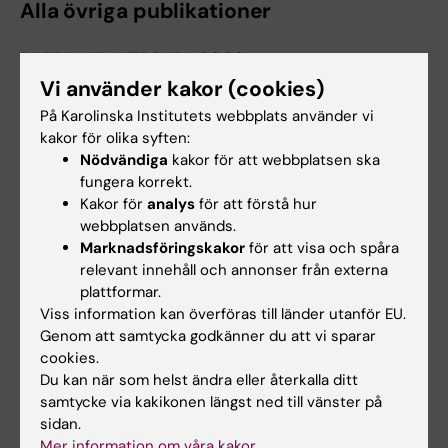
Alla övriga publikationer
PREPRINT:
MEDRXIV.
2026
Comprehensive Exome Sequencing in
Vi använder kakor (cookies)
Swedish Patients with Spontaneous Coronary
På Karolinska Institutets webbplats använder vi
Artery Dissection
kakor för olika syften:
Nödvändiga
kakor för att webbplatsen ska
Gunnarsson C; Ellegård R; Åhsberg J; Huda S;
fungera korrekt.
Alla författare
Andersson J; Dworeck C; Glaser N; Erlinge D;
Kakor för
analys
för att förstå hur
Henareh L; Johnston N; Mannila M; Pagonis C;
webbplatsen används.
LETTER:
JOURNAL OF CARDIOVASCULAR
Ravn-Fischer A; Rydberg E; Schef KW; Tornvall
Marknadsföringskakor
för att visa och spåra
COMPUTED TOMOGRAPHY.
2026;20(1):106-
P; Swahn E; Lawesson SS
relevant innehåll och annonser från externa
107
plattformar.
Reply to the commentary by Dong et al.:
Viss information kan överföras till länder utanför EU.
Appraising the CCTA-SCAD study: Current
Genom att samtycka godkänner du att vi sparar
cookies.
challenges and future perspectives in
Du kan när som helst ändra eller återkalla ditt
diagnosing acute spontaneous coronary
samtycke via kakikonen längst ned till vänster på
artery dissection
sidan.
Pagonis C; Sandstedt M; Dworeck C; Fagman
Mer information om våra kakor