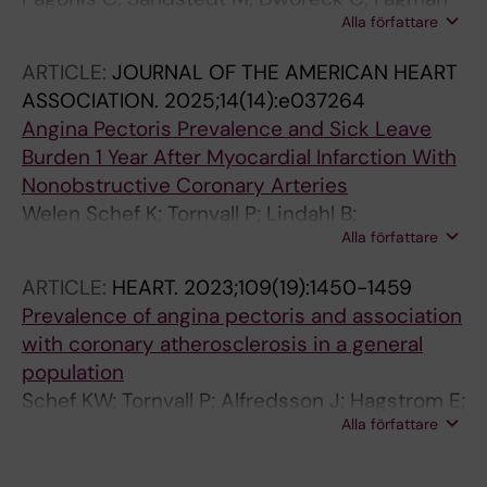
Alla författare
E; Erlinge D; Adlam D; Andersson J;
Fredriksson M; Glaser N; Henriksson L;
ARTICLE:
JOURNAL OF THE AMERICAN HEART
Johnston N; Henareh L; Markstad H; Ostenfeld
ASSOCIATION.
2025;14(14):e037264
E; Tornvall P; Venetsanos D; Welen-Schef K;
Angina Pectoris Prevalence and Sick Leave
Yndigegn T; Swahn E; Sederholm S
Burden 1 Year After Myocardial Infarction With
Nonobstructive Coronary Arteries
Welen Schef K; Tornvall P; Lindahl B;
Alla författare
Nordenskjold AM; Jernberg T
ARTICLE:
HEART.
2023;109(19):1450-1459
Prevalence of angina pectoris and association
with coronary atherosclerosis in a general
population
Schef KW; Tornvall P; Alfredsson J; Hagstrom E;
Alla författare
Ravn-Fischer A; Soderberg S; Yndigegn T;
Jernberg T