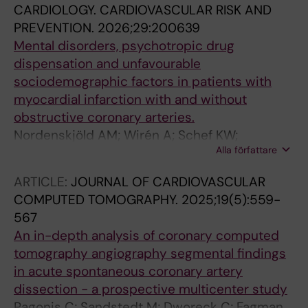
CARDIOLOGY. CARDIOVASCULAR RISK AND
PREVENTION.
2026;29:200639
Mental disorders, psychotropic drug
dispensation and unfavourable
sociodemographic factors in patients with
myocardial infarction with and without
obstructive coronary arteries.
Nordenskjöld AM; Wirén A; Schef KW;
Alla författare
Hakansson F; Tornvall P; Lindahl B
ARTICLE:
JOURNAL OF CARDIOVASCULAR
COMPUTED TOMOGRAPHY.
2025;19(5):559-
567
An in-depth analysis of coronary computed
tomography angiography segmental findings
in acute spontaneous coronary artery
dissection - a prospective multicenter study
Pagonis C; Sandstedt M; Dworeck C; Fagman