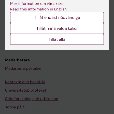
Ladok
Mer information om våra kakor
Read this information in English
Canvas
Tillåt endast nödvändiga
Schema
Studentmejlen
Tillåt mina valda kakor
Kurs- och programwebbar
Tillåt alla
Student på KI
Medarbetare
Medarbetarportalen
Kontakta och besök KI
Universitetsbiblioteket
Stöd forskning och utbildning
Jobba på KI