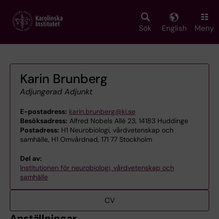
Skip
to
main
Sök
English
Meny
content
Karin Brunberg
Adjungerad Adjunkt
E-postadress:
karin.brunberg@ki.se
Besöksadress:
Alfred Nobels Allé 23, 14183 Huddinge
Postadress:
H1 Neurobiologi, vårdvetenskap och
samhälle, H1 Omvårdnad, 171 77 Stockholm
Del av:
Institutionen för neurobiologi, vårdvetenskap och
samhälle
CV
Anställningar