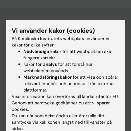
Vi använder kakor (cookies)
Huvudmeny
På Karolinska Institutets webbplats använder vi
Utbildning
kakor för olika syften:
Forskarutbildning
Nödvändiga
kakor för att webbplatsen ska
fungera korrekt.
Forskning
Kakor för
analys
för att förstå hur
Om KI
webbplatsen används.
Marknadsföringskakor
för att visa och spåra
relevant innehåll och annonser från externa
På gång
plattformar.
Viss information kan överföras till länder utanför EU.
Nyheter
Genom att samtycka godkänner du att vi sparar
Kalender
cookies.
Du kan när som helst ändra eller återkalla ditt
samtycke via kakikonen längst ned till vänster på
Student
sidan.